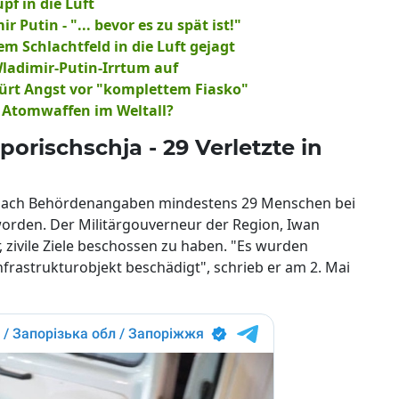
pf in die Luft
utin - "... bevor es zu spät ist!"
m Schlachtfeld in die Luft gejagt
ladimir-Putin-Irrtum auf
ürt Angst vor "komplettem Fiasko"
 Atomwaffen im Weltall?
orischschja - 29 Verletzte in
d nach Behördenangaben mindestens 29 Menschen bei
worden. Der Militärgouverneur der Region, Iwan
 zivile Ziele beschossen zu haben. "Es wurden
frastrukturobjekt beschädigt", schrieb er am 2. Mai