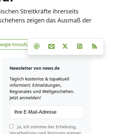
chen Streitkräfte ihrerseits
Geschehens zeigen das Ausmaß der
Teilen auf Facebook
Teilen auf Whatsapp
Teilen auf Telegram
Google hinzufügen
Teilen auf Pinterest
Per E-Mail teilen
Post auf X
Newsletter abonniere
RSS
news.de zu Google hinzufügen
Newsletter von news.de
Täglich kostenlos & topaktuell
informiert: Eilmeldungen,
Regionales und Weltgeschehen.
Jetzt anmelden!
Ja, ich stimme der Erhebung,
Verarbeitung und Nutzung meiner