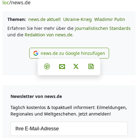
loc
/news.de
Themen:
news.de aktuell
Ukraine-Krieg
Wladimir Putin
Erfahren Sie hier mehr über die
journalistischen Standards
und die
Redaktion von news.de.
news.de zu Google hinzufügen
news.de zu Google hinzufüg
Teilen auf Facebook
Teilen auf Whatsapp
Teilen auf Telegram
Teilen auf Pinterest
Per E-Mail teilen
Post auf X
Newsletter abonni
Newsletter von news.de
Täglich kostenlos & topaktuell informiert: Eilmeldungen,
Regionales und Weltgeschehen. Jetzt anmelden!