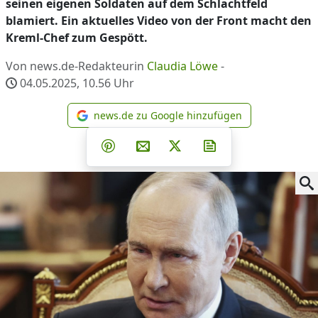
seinen eigenen Soldaten auf dem Schlachtfeld
blamiert. Ein aktuelles Video von der Front macht den
Kreml-Chef zum Gespött.
Von news.de-Redakteurin
Claudia Löwe
-
04.05.2025, 10.56
Uhr
news.de zu Google hinzufügen
news.de zu Google hinzufüg
Teilen auf Facebook
Teilen auf Whatsapp
Teilen auf Telegram
Teilen auf Pinterest
Per E-Mail teilen
Post auf X
Newsletter abonni