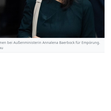
rünen bei Außenministerin Annalena Baerbock für Empörung.
au