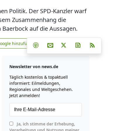
en Politik. Der SPD-Kanzler warf
 diesem Zusammenhang die
a Baerbock auf die Aussagen.
Teilen auf Facebook
Teilen auf Whatsapp
Teilen auf Telegram
Google hinzufügen
Teilen auf Pinterest
Per E-Mail teilen
Post auf X
Newsletter abonniere
RSS
news.de zu Google hinzufügen
Newsletter von news.de
Täglich kostenlos & topaktuell
informiert: Eilmeldungen,
Regionales und Weltgeschehen.
Jetzt anmelden!
Ja, ich stimme der Erhebung,
Verarbeitung und Nutzung meiner