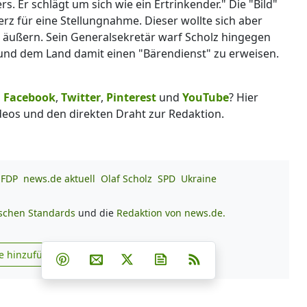
s. Er schlägt um sich wie ein Ertrinkender." Die "Bild"
rz für eine Stellungnahme. Dieser wollte sich aber
 äußern. Sein Generalsekretär warf Scholz hingegen
n und dem Land damit einen "Bärendienst" zu erweisen.
,
Facebook
,
Twitter
,
Pinterest
und
YouTube
? Hier
deos und den direkten Draht zur Redaktion.
FDP
news.de aktuell
Olaf Scholz
SPD
Ukraine
ischen Standards
und die
Redaktion von news.de.
Teilen auf Facebook
Teilen auf Whatsapp
Teilen auf Telegram
e hinzufügen
Teilen auf Pinterest
Per E-Mail teilen
Post auf X
Newsletter abonnieren
RSS
s.de zu Google hinzufügen