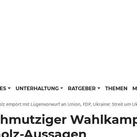
LES
UNTERHALTUNG
RATGEBER
THEMEN
M
lz empört mit Lügenvorwurf an Union, FDP, Ukraine: Streit um Ukraine-Hi
hmutziger Wahlkampf
holz-Aussagen