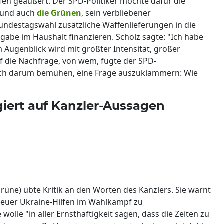
fen geäußert. Der SPD-Politiker möchte dafür die
 und auch
die Grünen
, sein verbliebener
Bundestagswahl zusätzliche Waffenlieferungen in die
abe im Haushalt finanzieren. Scholz sagte: "Ich habe
Im Augenblick wird mit größter Intensität, großer
f die Nachfrage, von wem, fügte der SPD-
 sich darum bemühen, eine Frage auszuklammern: Wie
iert auf Kanzler-Aussagen
rüne) übte Kritik an den Worten des Kanzlers. Sie warnt
 neuer Ukraine-Hilfen im Wahlkampf zu
ie wolle "in aller Ernsthaftigkeit sagen, dass die Zeiten zu