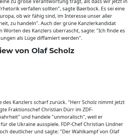
ine zu große Verantwortung trägt, als dass wir jetzt in
etorik verfallen sollten", sagte Baerbock. Es sei eine
uropa, ob wir fähig sind, im Interesse unser aller
heit, zu handeln". Auch der grüne Kanzlerkandidat
 Worten des Kanzlers überrascht, sagte: "Ich finde es
ssungen als Lüge diffamiert werden".
iew von Olaf Scholz
 des Kanzlers scharf zurück. "Herr Scholz nimmt jetzt
agte Fraktionschef Christian Dürr im ZDF-
hrheit" und handele "unmoralisch", weil er
ür die Ukraine ausspiele. FDP-Chef Christian Lindner
ch deutlicher und sagte: "Der Wahlkampf von Olaf