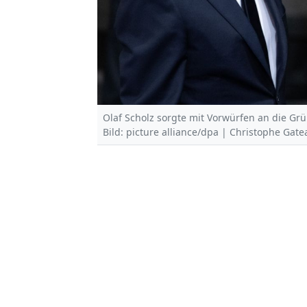
Olaf Scholz sorgte mit Vorwürfen an die G
Bild: picture alliance/dpa | Christophe Gate