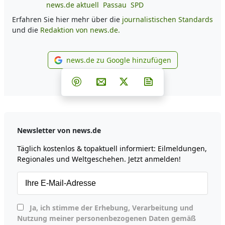
news.de aktuell
Passau
SPD
Erfahren Sie hier mehr über die
journalistischen Standards
und die
Redaktion von news.de.
news.de zu Google hinzufügen
news.de zu Google hinzufüg
Teilen auf Facebook
Teilen auf Whatsapp
Teilen auf Telegram
Teilen auf Pinterest
Per E-Mail teilen
Post auf X
Newsletter abonni
Newsletter von news.de
Täglich kostenlos & topaktuell informiert: Eilmeldungen,
Regionales und Weltgeschehen. Jetzt anmelden!
Ja, ich stimme der Erhebung, Verarbeitung und
Nutzung meiner personenbezogenen Daten gemäß