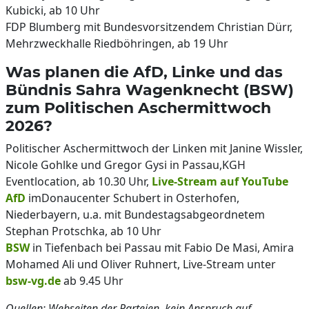
Kubicki, ab 10 Uhr
FDP Blumberg mit Bundesvorsitzendem Christian Dürr,
Mehrzweckhalle Riedböhringen, ab 19 Uhr
Was planen die AfD, Linke und das
Bündnis Sahra Wagenknecht (BSW)
zum Politischen Aschermittwoch
2026?
Politischer Aschermittwoch der Linken mit Janine Wissler,
Nicole Gohlke und Gregor Gysi in Passau,KGH
Eventlocation, ab 10.30 Uhr,
Live-Stream auf YouTube
AfD
imDonaucenter Schubert in Osterhofen,
Niederbayern, u.a. mit Bundestagsabgeordnetem
Stephan Protschka, ab 10 Uhr
BSW
in Tiefenbach bei Passau mit Fabio De Masi, Amira
Mohamed Ali und Oliver Ruhnert, Live-Stream unter
bsw-vg.de
ab 9.45 Uhr
Quellen: Webseiten der Parteien, kein Anspruch auf