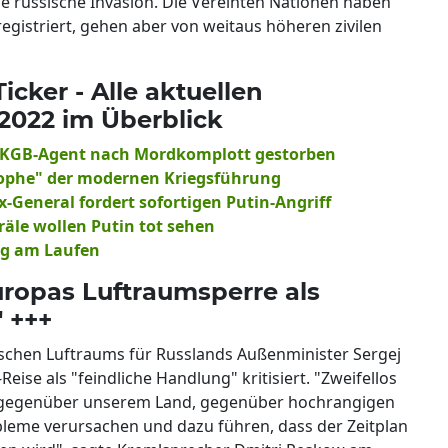
e russische Invasion. Die Vereinten Nationen haben
 registriert, gehen aber von weitaus höheren zivilen
cker - Alle aktuellen
2022 im Überblick
Ex-KGB-Agent nach Mordkomplott gestorben
trophe" der modernen Kriegsführung
x-General fordert sofortigen Putin-Angriff
räle wollen Putin tot sehen
ieg am Laufen
uropas Luftraumsperre als
 +++
schen Luftraums für Russlands Außenminister Sergej
ise als "feindliche Handlung" kritisiert. "Zweifellos
 gegenüber unserem Land, gegenüber hochrangigen
leme verursachen und dazu führen, dass der Zeitplan