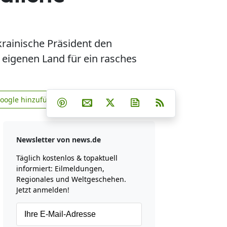
krainische Präsident den
 eigenen Land für ein rasches
Teilen auf Facebook
Teilen auf Whatsapp
Teilen auf Telegram
Google hinzufügen
Teilen auf Pinterest
Per E-Mail teilen
Post auf X
Newsletter abonniere
RSS
news.de zu Google hinzufügen
Newsletter von news.de
Täglich kostenlos & topaktuell
informiert: Eilmeldungen,
Regionales und Weltgeschehen.
Jetzt anmelden!