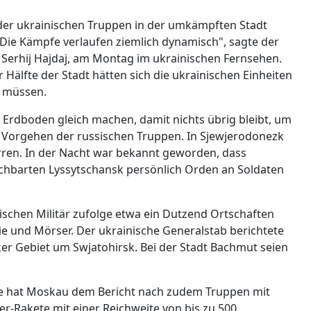
n der ukrainischen Truppen in der umkämpften Stadt
"Die Kämpfe verlaufen ziemlich dynamisch", sagte der
 Serhij Hajdaj, am Montag im ukrainischen Fernsehen.
älfte der Stadt hätten sich die ukrainischen Einheiten
n müssen.
m Erdboden gleich machen, damit nichts übrig bleibt, um
as Vorgehen der russischen Truppen. In Sjewjerodonezk
arren. In der Nacht war bekannt geworden, dass
chbarten Lyssytschansk persönlich Orden an Soldaten
schen Militär zufolge etwa ein Dutzend Ortschaften
ie und Mörser. Der ukrainische Generalstab berichtete
 Gebiet um Swjatohirsk. Bei der Stadt Bachmut seien
ze hat Moskau dem Bericht nach zudem Truppen mit
er-Rakete mit einer Reichweite von bis zu 500