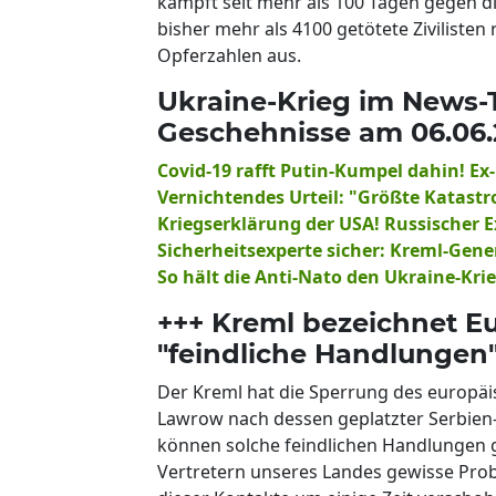
kämpft seit mehr als 100 Tagen gegen di
bisher mehr als 4100 getötete Zivilisten
Opferzahlen aus.
Ukraine-Krieg im News-Ti
Geschehnisse am 06.06.
Covid-19 rafft Putin-Kumpel dahin! 
Vernichtendes Urteil: "Größte Katas
Kriegserklärung der USA! Russischer E
Sicherheitsexperte sicher: Kreml-Gene
So hält die Anti-Nato den Ukraine-Kr
+++ Kreml bezeichnet E
"feindliche Handlungen"
Der Kreml hat die Sperrung des europäi
Lawrow nach dessen geplatzter Serbien-Re
können solche feindlichen Handlungen
Vertretern unseres Landes gewisse Prob