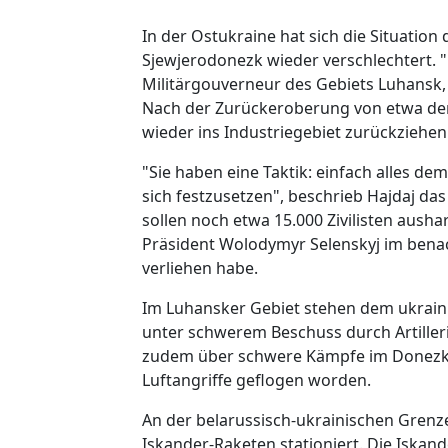
In der Ostukraine hat sich die Situatio
Sjewjerodonezk wieder verschlechtert. 
Militärgouverneur des Gebiets Luhansk,
Nach der Zurückeroberung von etwa der H
wieder ins Industriegebiet zurückziehe
"Sie haben eine Taktik: einfach alles de
sich festzusetzen", beschrieb Hajdaj d
sollen noch etwa 15.000 Zivilisten aush
Präsident Wolodymyr Selenskyj im bena
verliehen habe.
Im Luhansker Gebiet stehen dem ukraini
unter schwerem Beschuss durch Artiller
zudem über schwere Kämpfe im Donezker
Luftangriffe geflogen worden.
An der belarussisch-ukrainischen Gren
Iskander-Raketen stationiert. Die Iskand