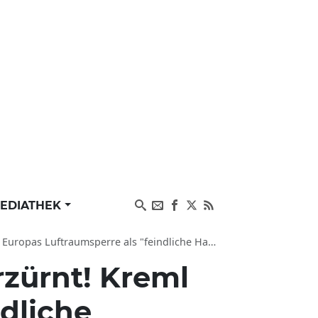
EDIATHEK
as Luftraumsperre als "feindliche Handlungen"
rzürnt! Kreml
dliche