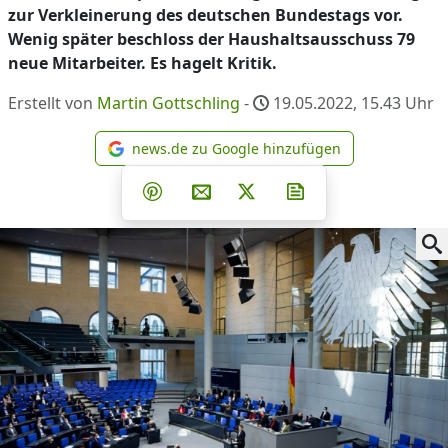
zur Verkleinerung des deutschen Bundestags vor.
Wenig später beschloss der Haushaltsausschuss 79
neue Mitarbeiter. Es hagelt Kritik.
Erstellt von
Martin Gottschling
-
19.05.2022, 15.43
Uhr
news.de zu Google hinzufügen
news.de zu Google hinzufüg
Teilen auf Facebook
Teilen auf Whatsapp
Teilen auf Telegram
Teilen auf Pinterest
Per E-Mail teilen
Post auf X
Newsletter abonni