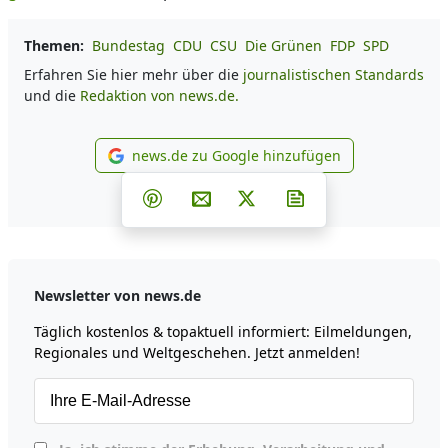
Themen:
Bundestag
CDU
CSU
Die Grünen
FDP
SPD
Erfahren Sie hier mehr über die
journalistischen Standards
und die
Redaktion von news.de.
news.de zu Google hinzufügen
news.de zu Google hinzufüg
Teilen auf Facebook
Teilen auf Whatsapp
Teilen auf Telegram
Teilen auf Pinterest
Per E-Mail teilen
Post auf X
Newsletter abonni
Newsletter von news.de
Täglich kostenlos & topaktuell informiert: Eilmeldungen,
Regionales und Weltgeschehen. Jetzt anmelden!