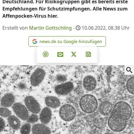
Deutschland. Für Risikogruppen gibt es bereits erste
Empfehlungen für Schutzimpfungen. Alle News zum
Affenpocken-Virus hier.
Erstellt von
Martin Gottschling
-
10.06.2022, 08.38
Uhr
news.de zu Google hinzufügen
news.de zu Google hinzufüg
Teilen auf Facebook
Teilen auf Whatsapp
Teilen auf Telegram
Teilen auf Pinterest
Per E-Mail teilen
Post auf X
Newsletter abonni