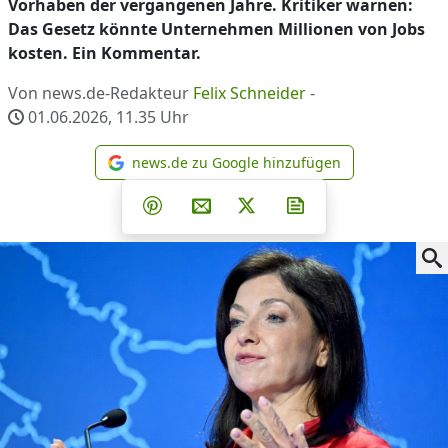
Vorhaben der vergangenen Jahre. Kritiker warnen:
Das Gesetz könnte Unternehmen Millionen von Jobs
kosten. Ein Kommentar.
Von news.de-Redakteur
Felix Schneider
-
01.06.2026, 11.35
Uhr
news.de zu Google hinzufügen
news.de zu Google hinzufüg
Teilen auf Facebook
Teilen auf Whatsapp
Teilen auf Telegram
Teilen auf Pinterest
Per E-Mail teilen
Post auf X
Newsletter abonni