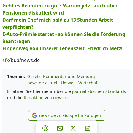
Geht es Beamten zu gut? Warum jetzt auch über
Pensionen diskutiert wird
Darf mein Chef mich bald zu 13 Stunden Arbeit
verpflichten?
E-Auto-Prämie startet - so können Sie die Förderung
beantragen
Finger weg von unserer Lebenszeit, Friedrich Merz!
sfx
/bua/news.de
Themen:
Gesetz
Kommentar und Meinung
news.de aktuell
Umwelt
Wirtschaft
Erfahren Sie hier mehr über die
journalistischen Standards
und die
Redaktion von news.de.
news.de zu Google hinzufügen
news.de zu Google hinzufüg
Teilen auf Facebook
Teilen auf Whatsapp
Teilen auf Telegram
Teilen auf Pinterest
Per E-Mail teilen
Post auf X
Newsletter abonni