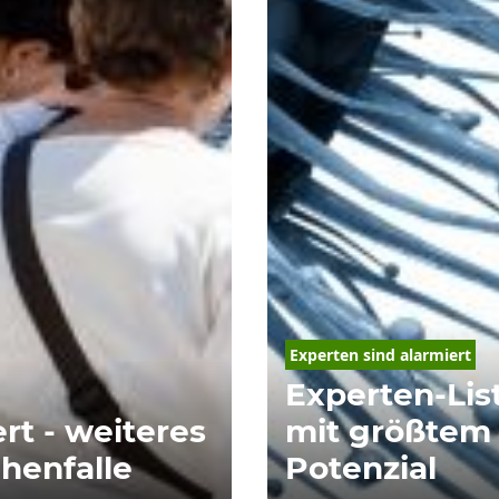
Experten sind alarmiert
Experten-Lis
rt - weiteres
mit größtem
chenfalle
Potenzial