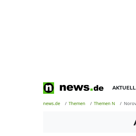
AKTUEL
news.de
Themen
Themen N
Norov