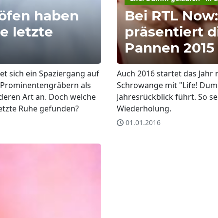
höfen haben
Bei RTL Now:
e letzte
präsentiert d
Pannen 2015
et sich ein Spaziergang auf
Auch 2016 startet das Jahr 
 Prominentengräbern als
Schrowange mit "Life! Dum
nderen Art an. Doch welche
Jahresrückblick führt. So s
letzte Ruhe gefunden?
Wiederholung.
01.01.2016