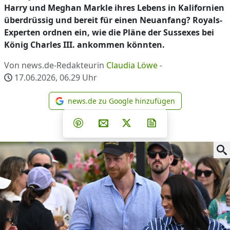
Harry und Meghan Markle ihres Lebens in Kalifornien
überdrüssig und bereit für einen Neuanfang? Royals-
Experten ordnen ein, wie die Pläne der Sussexes bei
König Charles III. ankommen könnten.
Von news.de-Redakteurin
Claudia Löwe
-
17.06.2026, 06.29
Uhr
news.de zu Google hinzufügen
news.de zu Google hinzufüg
Teilen auf Facebook
Teilen auf Whatsapp
Teilen auf Telegram
Teilen auf Pinterest
Per E-Mail teilen
Post auf X
Newsletter abonni