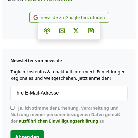
news.de zu Google hinzufügen
news.de zu Google hinzufüg
Teilen auf Facebook
Teilen auf Whatsapp
Teilen auf Telegram
Teilen auf Pinterest
Per E-Mail teilen
Post auf X
Newsletter abonni
Newsletter von news.de
Täglich kostenlos & topaktuell informiert: Eilmeldungen,
Regionales und Weltgeschehen. Jetzt anmelden!
Ja, ich stimme der Erhebung, Verarbeitung und
Nutzung meiner personenbezogenen Daten gemäß
der
ausführlichen Einwilligungserklärung
zu.
Absenden