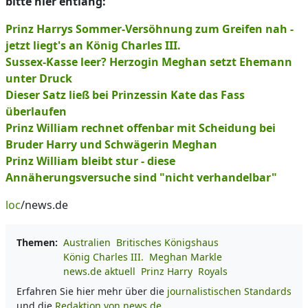
bitte hier entlang:
Prinz Harrys Sommer-Versöhnung zum Greifen nah -
jetzt liegt's an König Charles III.
Sussex-Kasse leer? Herzogin Meghan setzt Ehemann
unter Druck
Dieser Satz ließ bei Prinzessin Kate das Fass
überlaufen
Prinz William rechnet offenbar mit Scheidung bei
Bruder Harry und Schwägerin Meghan
Prinz William bleibt stur - diese
Annäherungsversuche sind "nicht verhandelbar"
loc
/news.de
Themen:
Australien
Britisches Königshaus
König Charles III.
Meghan Markle
news.de aktuell
Prinz Harry
Royals
Erfahren Sie hier mehr über die
journalistischen Standards
und die
Redaktion von news.de.