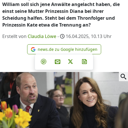
William soll sich jene Anwälte angelacht haben, die
einst seine Mutter Prinzessin Diana bei ihrer
Scheidung halfen. Steht bei dem Thronfolger und
Prinzessin Kate etwa die Trennung an?
Erstellt von
Claudia Löwe
-
16.04.2025, 10.13
Uhr
news.de zu Google hinzufügen
news.de zu Google hinzufüg
Teilen auf Facebook
Teilen auf Whatsapp
Teilen auf Telegram
Teilen auf Pinterest
Per E-Mail teilen
Post auf X
Newsletter abonni