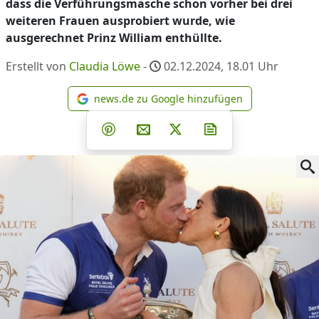
dass die Verführungsmasche schon vorher bei drei
weiteren Frauen ausprobiert wurde, wie
ausgerechnet Prinz William enthüllte.
Erstellt von
Claudia Löwe
-
02.12.2024, 18.01
Uhr
news.de zu Google hinzufügen
news.de zu Google hinzufüg
Teilen auf Facebook
Teilen auf Whatsapp
Teilen auf Telegram
Teilen auf Pinterest
Per E-Mail teilen
Post auf X
Newsletter abonni