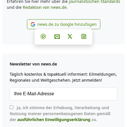
Erfahren Sie hier mehr über die
journalistischen Standards
und die
Redaktion von news.de.
news.de zu Google hinzufügen
news.de zu Google hinzufüg
Teilen auf Facebook
Teilen auf Whatsapp
Teilen auf Telegram
Teilen auf Pinterest
Per E-Mail teilen
Post auf X
Newsletter abonni
Newsletter von news.de
Täglich kostenlos & topaktuell informiert: Eilmeldungen,
Regionales und Weltgeschehen. Jetzt anmelden!
Ja, ich stimme der Erhebung, Verarbeitung und
Nutzung meiner personenbezogenen Daten gemäß
der
ausführlichen Einwilligungserklärung
zu.