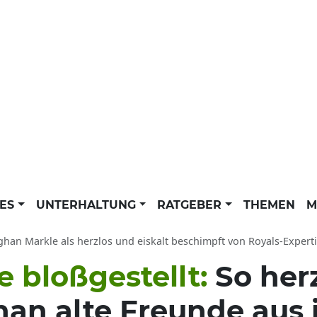
LES
UNTERHALTUNG
RATGEBER
THEMEN
M
an Markle als herzlos und eiskalt beschimpft von Royals-Expertin: Herzogin Megha
 bloßgestellt:
So herz
an alte Freunde aus