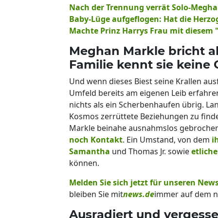
Nach der Trennung verrät Solo-Megha
Baby-Lüge aufgeflogen: Hat die Herzog
Machte Prinz Harrys Frau mit diesem 
Meghan Markle bricht all
Familie kennt sie keine
Und wenn dieses Biest seine Krallen au
Umfeld bereits am eigenen Leib erfahren
nichts als ein Scherbenhaufen übrig. 
Kosmos zerrüttete Beziehungen zu find
Markle beinahe ausnahmslos gebroche
noch Kontakt
. Ein Umstand, von dem
i
Samantha
und Thomas Jr. sowie
etlich
können.
Melden Sie sich jetzt für unseren News
bleiben Sie mit
news.de
immer auf dem n
Ausradiert und vergess