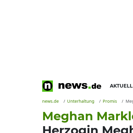
AKTUEL
news.de
Unterhaltung
Promis
Megh
Meghan Markle
Herzogin Megh