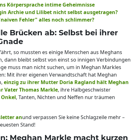
ns Körpersprache intime Geheimnisse
in Archie und Lilibet nicht selbst ausgetragen?
"naiven Fehler" alles noch schlimmer?
e Brücken ab: Selbst bei ihrer
 Gnade
sfährt, so mussten es einige Menschen aus Meghans
, dann bleibt selbst von einst so innigen Verbindungen
Lange muss man nicht suchen, um in Meghan Markles
en: Mit ihrer eigenen Verwandtschaft hat Meghan
n,
einzig zu ihrer Mutter Doria Ragland hält Meghan
hr Vater Thomas Markle
, ihre Halbgeschwister
e Onkel
, Tanten, Nichten und Neffen nur träumen
letter an
und verpassen Sie keine Schlagzeile mehr –
euesten Stand!
en: Meghan Markle macht kurzen