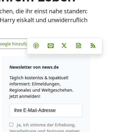
n, die ihr einst nahe standen:
Harry eiskalt und unwiderruflich
Teilen auf Facebook
Teilen auf Whatsapp
Teilen auf Telegram
Google hinzufügen
Teilen auf Pinterest
Per E-Mail teilen
Post auf X
Newsletter abonniere
RSS
news.de zu Google hinzufügen
Newsletter von news.de
Täglich kostenlos & topaktuell
informiert: Eilmeldungen,
Regionales und Weltgeschehen.
Jetzt anmelden!
Ja, ich stimme der Erhebung,
Verarbeitung und Nutzung meiner