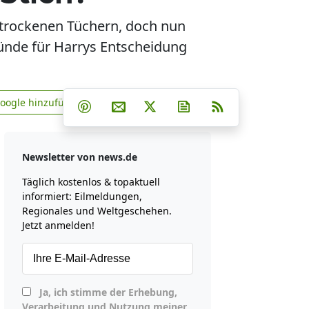
 trockenen Tüchern, doch nun
ründe für Harrys Entscheidung
Teilen auf Facebook
Teilen auf Whatsapp
Teilen auf Telegram
Google hinzufügen
Teilen auf Pinterest
Per E-Mail teilen
Post auf X
Newsletter abonniere
RSS
news.de zu Google hinzufügen
Newsletter von news.de
Täglich kostenlos & topaktuell
informiert: Eilmeldungen,
Regionales und Weltgeschehen.
Jetzt anmelden!
Ja, ich stimme der Erhebung,
Verarbeitung und Nutzung meiner