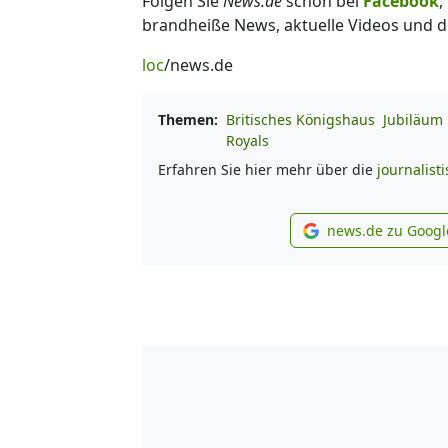
Folgen Sie
News.de
schon bei
Facebook
,
brandheiße News, aktuelle Videos und d
loc
/news.de
Themen:
Britisches Königshaus
Jubiläum
Royals
Erfahren Sie hier mehr über die
journalist
news.de zu Googl
new