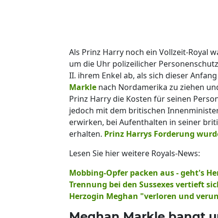
Als Prinz Harry noch ein Vollzeit-Royal 
um die Uhr polizeilicher Personenschutz
II. ihrem Enkel ab, als sich dieser Anfa
Markle
nach Nordamerika zu ziehen und 
Prinz Harry die Kosten für seinen Person
jedoch mit dem britischen Innenminister
erwirken, bei Aufenthalten in seiner bri
erhalten.
Prinz Harrys Forderung wurd
Lesen Sie hier weitere Royals-News:
Mobbing-Opfer packen aus - geht's He
Trennung bei den Sussexes vertieft s
Herzogin Meghan "verloren und veruns
Meghan Markle bangt um 