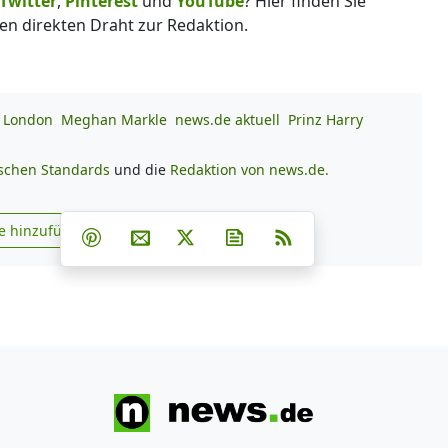
Twitter
,
Pinterest
und
YouTube
? Hier finden Sie
en direkten Draht zur Redaktion.
London
Meghan Markle
news.de aktuell
Prinz Harry
ischen Standards
und die
Redaktion von news.de.
Teilen auf Facebook
Teilen auf Whatsapp
Teilen auf Telegram
e hinzufügen
Teilen auf Pinterest
Per E-Mail teilen
Post auf X
Newsletter abonnieren
RSS
s.de zu Google hinzufügen