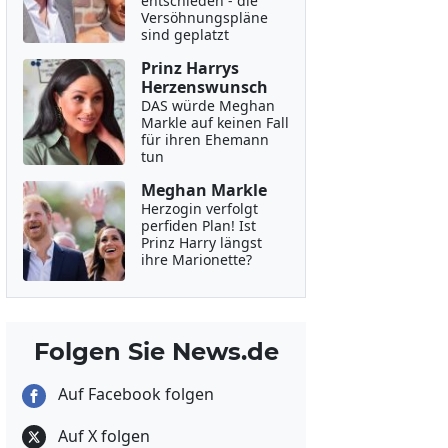
entschieden - die
Versöhnungspläne
sind geplatzt
Prinz Harrys
Herzenswunsch
DAS würde Meghan
Markle auf keinen Fall
für ihren Ehemann
tun
Meghan Markle
Herzogin verfolgt
perfiden Plan! Ist
Prinz Harry längst
ihre Marionette?
Folgen Sie News.de
Auf Facebook folgen
Auf X folgen