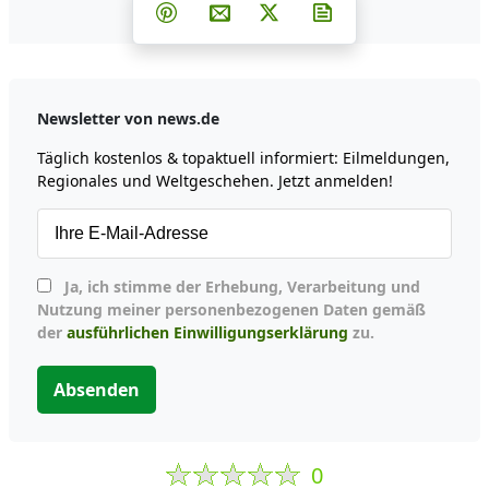
Teilen auf Facebook
Teilen auf Whatsapp
Teilen auf Telegram
Teilen auf Pinterest
Per E-Mail teilen
Post auf X
Newsletter abonni
Newsletter von news.de
Täglich kostenlos & topaktuell informiert: Eilmeldungen,
Regionales und Weltgeschehen. Jetzt anmelden!
Ja, ich stimme der Erhebung, Verarbeitung und
Nutzung meiner personenbezogenen Daten gemäß
der
ausführlichen Einwilligungserklärung
zu.
Absenden
0