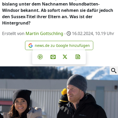
bislang unter dem Nachnamen Moundbatten-
Windsor bekannt. Ab sofort nehmen sie dafür jedoch
den Sussex-Titel ihrer Eltern an. Was ist der
Hintergrund?
Erstellt von
Martin Gottschling
-
16.02.2024, 10.19
Uhr
news.de zu Google hinzufügen
news.de zu Google hinzufüg
Teilen auf Facebook
Teilen auf Whatsapp
Teilen auf Telegram
Teilen auf Pinterest
Per E-Mail teilen
Post auf X
Newsletter abonni