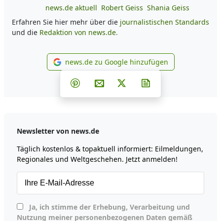
news.de aktuell
Robert Geiss
Shania Geiss
Erfahren Sie hier mehr über die
journalistischen Standards
und die
Redaktion von news.de.
news.de zu Google hinzufügen
news.de zu Google hinzufüg
Teilen auf Facebook
Teilen auf Whatsapp
Teilen auf Telegram
Teilen auf Pinterest
Per E-Mail teilen
Post auf X
Newsletter abonni
Newsletter von news.de
Täglich kostenlos & topaktuell informiert: Eilmeldungen,
Regionales und Weltgeschehen. Jetzt anmelden!
Ja, ich stimme der Erhebung, Verarbeitung und
Nutzung meiner personenbezogenen Daten gemäß