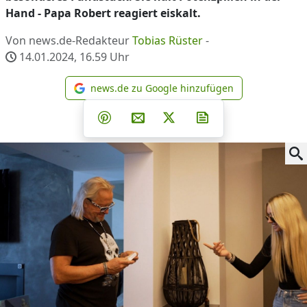
Hand - Papa Robert reagiert eiskalt.
Von news.de-Redakteur
Tobias Rüster
-
14.01.2024, 16.59
Uhr
news.de zu Google hinzufügen
news.de zu Google hinzufüg
Teilen auf Facebook
Teilen auf Whatsapp
Teilen auf Telegram
Teilen auf Pinterest
Per E-Mail teilen
Post auf X
Newsletter abonni