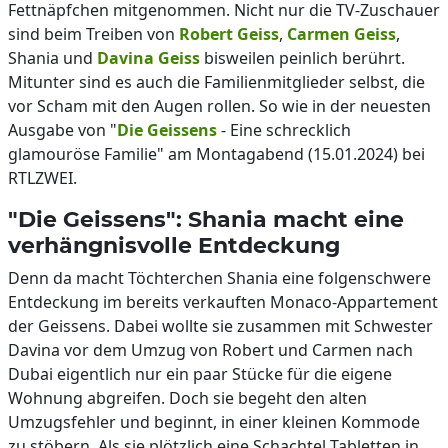
Fettnäpfchen mitgenommen. Nicht nur die TV-Zuschauer
sind beim Treiben von
Robert Geiss
,
Carmen Geiss
,
Shania und
Davina Geiss
bisweilen peinlich berührt.
Mitunter sind es auch die Familienmitglieder selbst, die
vor Scham mit den Augen rollen. So wie in der neuesten
Ausgabe von "
Die Geissens
- Eine schrecklich
glamouröse Familie" am Montagabend (15.01.2024) bei
RTLZWEI.
"Die Geissens": Shania macht eine
verhängnisvolle Entdeckung
Denn da macht Töchterchen Shania eine folgenschwere
Entdeckung im bereits verkauften Monaco-Appartement
der Geissens. Dabei wollte sie zusammen mit Schwester
Davina vor dem Umzug von Robert und Carmen nach
Dubai eigentlich nur ein paar Stücke für die eigene
Wohnung abgreifen. Doch sie begeht den alten
Umzugsfehler und beginnt, in einer kleinen Kommode
zu stöbern. Als sie plötzlich eine Schachtel Tabletten in