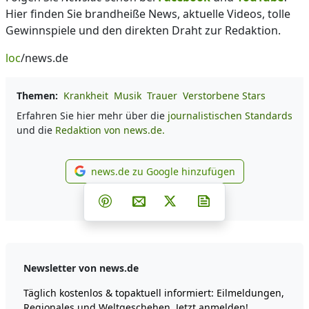
Hier finden Sie brandheiße News, aktuelle Videos, tolle
Gewinnspiele und den direkten Draht zur Redaktion.
loc
/news.de
Themen:
Krankheit
Musik
Trauer
Verstorbene Stars
Erfahren Sie hier mehr über die
journalistischen Standards
und die
Redaktion von news.de.
news.de zu Google hinzufügen
news.de zu Google hinzufüg
Teilen auf Facebook
Teilen auf Whatsapp
Teilen auf Telegram
Teilen auf Pinterest
Per E-Mail teilen
Post auf X
Newsletter abonni
Newsletter von news.de
Täglich kostenlos & topaktuell informiert: Eilmeldungen,
Regionales und Weltgeschehen. Jetzt anmelden!