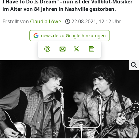
I Have To Do Is Dream" - nun ist der Vollblut-Musiker
im Alter von 84 Jahren in Nashville gestorben.
Erstellt von
Claudia Löwe
-
22.08.2021, 12.12
Uhr
news.de zu Google hinzufügen
news.de zu Google hinzufüg
Teilen auf Facebook
Teilen auf Whatsapp
Teilen auf Telegram
Teilen auf Pinterest
Per E-Mail teilen
Post auf X
Newsletter abonni