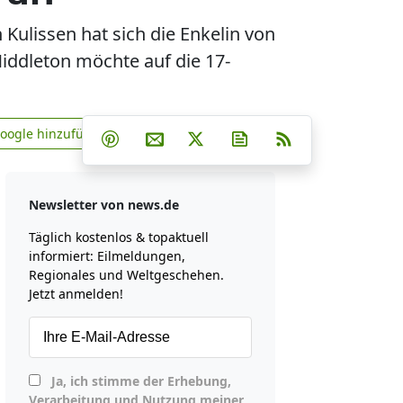
Kulissen hat sich die Enkelin von
Middleton möchte auf die 17-
Teilen auf Facebook
Teilen auf Whatsapp
Teilen auf Telegram
Google hinzufügen
Teilen auf Pinterest
Per E-Mail teilen
Post auf X
Newsletter abonniere
RSS
news.de zu Google hinzufügen
Newsletter von news.de
Täglich kostenlos & topaktuell
informiert: Eilmeldungen,
Regionales und Weltgeschehen.
Jetzt anmelden!
Ja, ich stimme der Erhebung,
Verarbeitung und Nutzung meiner