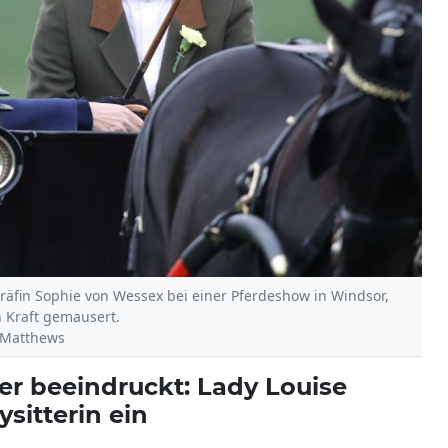
Gräfin Sophie von Wessex bei einer Pferdeshow in Windsor,
 Kraft gemausert.
w Matthews
er beeindruckt: Lady Louise
sitterin ein