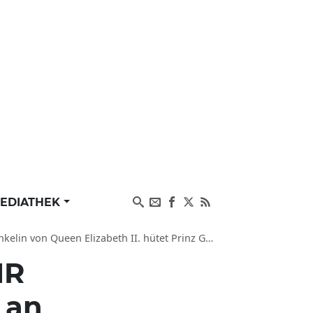
EDIATHEK
en Elizabeth II. hütet Prinz George Charlotte Louis
HR
 an