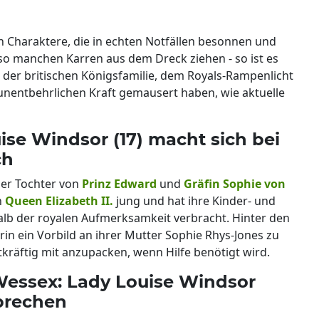
n Charaktere, die in echten Notfällen besonnen und
so manchen Karren aus dem Dreck ziehen - so ist es
ed der britischen Königsfamilie, dem Royals-Rampenlicht
r unentbehrlichen Kraft gemausert haben, wie aktuelle
se Windsor (17) macht sich bei
ch
der Tochter von
Prinz Edward
und
Gräfin Sophie von
n
Queen Elizabeth II.
jung und hat ihre Kinder- und
alb der royalen Aufmerksamkeit verbracht. Hinter den
rin ein Vorbild an ihrer Mutter Sophie Rhys-Jones zu
räftig mit anzupacken, wenn Hilfe benötigt wird.
essex: Lady Louise Windsor
sprechen