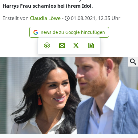
Harrys Frau schamlos bei ihrem Idol.
Erstellt von
Claudia Löwe
-
01.08.2021, 12.35
Uhr
news.de zu Google hinzufügen
news.de zu Google hinzufüg
Teilen auf Facebook
Teilen auf Whatsapp
Teilen auf Telegram
Teilen auf Pinterest
Per E-Mail teilen
Post auf X
Newsletter abonni