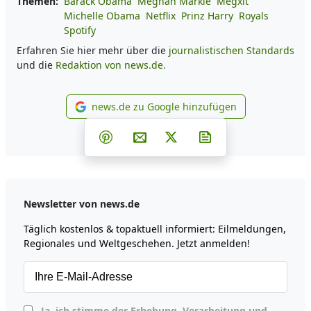
Themen:
Barack Obama
Meghan Markle
Megxit
Michelle Obama
Netflix
Prinz Harry
Royals
Spotify
Erfahren Sie hier mehr über die
journalistischen Standards
und die
Redaktion von news.de.
news.de zu Google hinzufügen
news.de zu Google hinzufüg
Teilen auf Facebook
Teilen auf Whatsapp
Teilen auf Telegram
Teilen auf Pinterest
Per E-Mail teilen
Post auf X
Newsletter abonni
Newsletter von news.de
Täglich kostenlos & topaktuell informiert: Eilmeldungen,
Regionales und Weltgeschehen. Jetzt anmelden!
Ja, ich stimme der Erhebung, Verarbeitung und