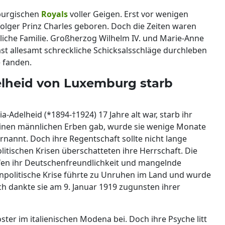
mburgischen
Royals
voller Geigen. Erst vor wenigen
lger Prinz Charles geboren. Doch die Zeiten waren
liche Familie. Großherzog Wilhelm IV. und Marie-Anne
ast allesamt schreckliche Schicksalsschläge durchleben
e fanden.
lheid von Luxemburg starb
a-Adelheid (*1894-†1924) 17 Jahre alt war, starb ihr
einen männlichen Erben gab, wurde sie wenige Monate
rnannt. Doch ihre Regentschaft sollte nicht lange
litischen Krisen überschatteten ihre Herrschaft. Die
fen ihr Deutschenfreundlichkeit und mangelnde
nenpolitische Krise führte zu Unruhen im Land und wurde
ich dankte sie am 9. Januar 1919 zugunsten ihrer
oster im italienischen Modena bei. Doch ihre Psyche litt