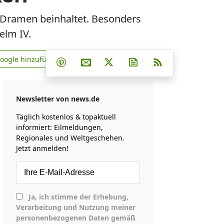
e Dramen beinhaltet. Besonders
elm IV.
Teilen auf Facebook
Teilen auf Whatsapp
Teilen auf Telegram
Google hinzufügen
Teilen auf Pinterest
Per E-Mail teilen
Post auf X
Newsletter abonniere
RSS
news.de zu Google hinzufügen
Newsletter von news.de
Täglich kostenlos & topaktuell
informiert: Eilmeldungen,
Regionales und Weltgeschehen.
Jetzt anmelden!
Ja, ich stimme der Erhebung,
Verarbeitung und Nutzung meiner
personenbezogenen Daten gemäß