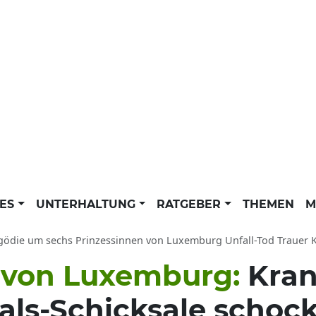
LES
UNTERHALTUNG
RATGEBER
THEMEN
M
ödie um sechs Prinzessinnen von Luxemburg Unfall-Tod Trauer KZ: Maria-Adelheid to
 von Luxemburg:
Kran
yals-Schicksale schoc