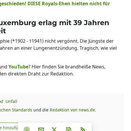
geschieden! DIESE Royals-Ehen hielten nicht für
Luxemburg erlag mit 39 Jahren
it
hie (*1902 - †1941) nicht vergönnt. Die Jüngste der
ahren an einer Lungenentzündung. Tragisch, wie viel
und
YouTube
? Hier finden Sie brandheiße News,
 den direkten Draht zur Redaktion.
od
Unfall
ischen Standards
und die
Redaktion von news.de.
Teilen auf Facebook
Teilen auf Whatsapp
Teilen auf Telegram
e hinzufügen
Teilen auf Pinterest
Per E-Mail teilen
Post auf X
Newsletter abonnieren
RSS
s.de zu Google hinzufügen