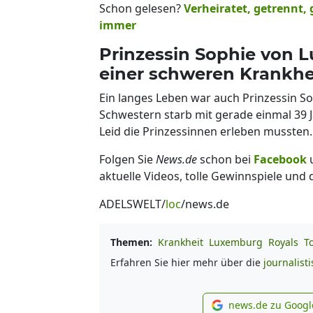
Schon gelesen?
Verheiratet, getrennt, 
immer
Prinzessin Sophie von 
einer schweren Krankhe
Ein langes Leben war auch Prinzessin Sop
Schwestern starb mit gerade einmal 39 J
Leid die Prinzessinnen erleben mussten.
Folgen Sie
News.de
schon bei
Facebook
aktuelle Videos, tolle Gewinnspiele und
ADELSWELT/
loc
/news.de
Themen:
Krankheit
Luxemburg
Royals
T
Erfahren Sie hier mehr über die
journalist
news.de zu Googl
new