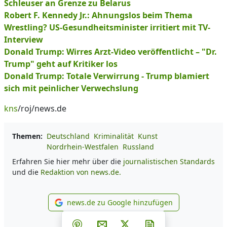
Schleuser an Grenze zu Belarus
Robert F. Kennedy Jr.: Ahnungslos beim Thema
Wrestling? US-Gesundheitsminister irritiert mit TV-
Interview
Donald Trump: Wirres Arzt-Video veröffentlicht – "Dr.
Trump" geht auf Kritiker los
Donald Trump: Totale Verwirrung - Trump blamiert
sich mit peinlicher Verwechslung
kns
/roj/news.de
Themen:
Deutschland
Kriminalität
Kunst
Nordrhein-Westfalen
Russland
Erfahren Sie hier mehr über die
journalistischen Standards
und die
Redaktion von news.de.
news.de zu Google hinzufügen
news.de zu Google hinzufüg
Teilen auf Facebook
Teilen auf Whatsapp
Teilen auf Telegram
Teilen auf Pinterest
Per E-Mail teilen
Post auf X
Newsletter abonni