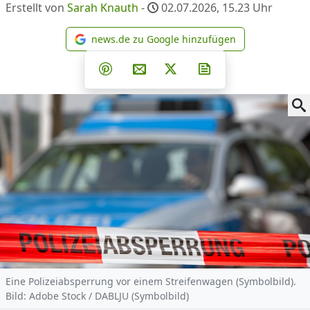
Erstellt von
Sarah Knauth
-
02.07.2026, 15.23
Uhr
news.de zu Google hinzufügen
news.de zu Google hinzufüg
Teilen auf Facebook
Teilen auf Whatsapp
Teilen auf Telegram
Teilen auf Pinterest
Per E-Mail teilen
Post auf X
Newsletter abonni
Eine Polizeiabsperrung vor einem Streifenwagen (Symbolbild).
Bild: Adobe Stock / DABLJU (Symbolbild)