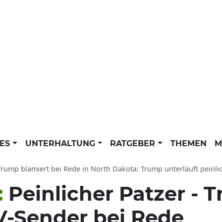
LES
UNTERHALTUNG
RATGEBER
THEMEN
M
rump blamiert bei Rede in North Dakota: Trump unterläuft peinl
:
Peinlicher Patzer - 
V-Sender bei Rede