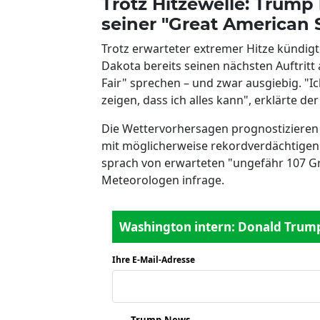
Trotz Hitzewelle: Trump
seiner "Great American S
Trotz erwarteter extremer Hitze kündig
Dakota bereits seinen nächsten Auftritt a
Fair" sprechen – und zwar ausgiebig. "I
zeigen, dass ich alles kann", erklärte der
Die Wettervorhersagen prognostizieren
mit möglicherweise rekordverdächtigen 
sprach von erwarteten "ungefähr 107 Grad
Meteorologen infrage.
Washington intern: Donald Trump 
Ihre E-Mail-Adresse
*
Trump-News