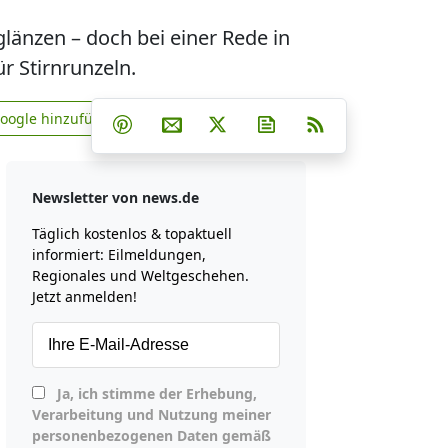
änzen – doch bei einer Rede in
r Stirnrunzeln.
Teilen auf Facebook
Teilen auf Whatsapp
Teilen auf Telegram
Google hinzufügen
Teilen auf Pinterest
Per E-Mail teilen
Post auf X
Newsletter abonniere
RSS
news.de zu Google hinzufügen
Newsletter von news.de
Täglich kostenlos & topaktuell
informiert: Eilmeldungen,
Regionales und Weltgeschehen.
Jetzt anmelden!
Ja, ich stimme der Erhebung,
Verarbeitung und Nutzung meiner
personenbezogenen Daten gemäß