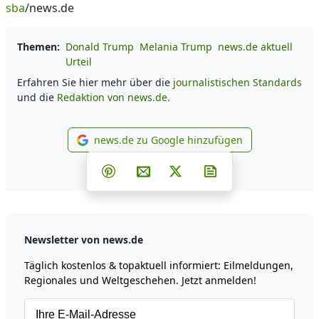
sba
/news.de
Themen:
Donald Trump
Melania Trump
news.de aktuell
Urteil
Erfahren Sie hier mehr über die
journalistischen Standards
und die
Redaktion von news.de.
news.de zu Google hinzufügen
news.de zu Google hinzufüg
Teilen auf Facebook
Teilen auf Whatsapp
Teilen auf Telegram
Teilen auf Pinterest
Per E-Mail teilen
Post auf X
Newsletter abonni
Newsletter von news.de
Täglich kostenlos & topaktuell informiert: Eilmeldungen,
Regionales und Weltgeschehen. Jetzt anmelden!