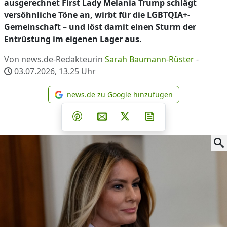
ausgerechnet First Lady Melania Trump schlägt
versöhnliche Töne an, wirbt für die LGBTQIA+-
Gemeinschaft – und löst damit einen Sturm der
Entrüstung im eigenen Lager aus.
Von news.de-Redakteurin
Sarah Baumann-Rüster
-
03.07.2026, 13.25
Uhr
news.de zu Google hinzufügen
news.de zu Google hinzufüg
Teilen auf Facebook
Teilen auf Whatsapp
Teilen auf Telegram
Teilen auf Pinterest
Per E-Mail teilen
Post auf X
Newsletter abonni