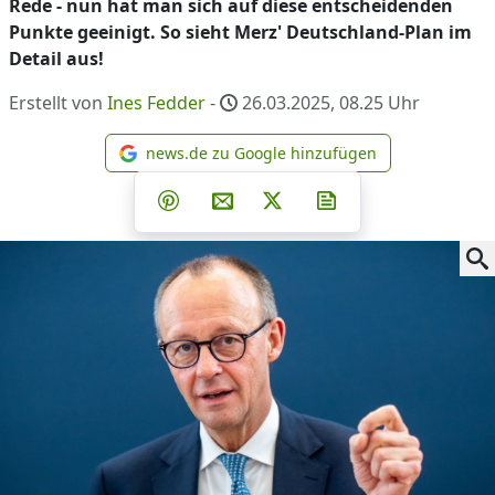
Rede - nun hat man sich auf diese entscheidenden
Punkte geeinigt. So sieht Merz' Deutschland-Plan im
Detail aus!
Erstellt von
Ines Fedder
-
26.03.2025, 08.25
Uhr
news.de zu Google hinzufügen
news.de zu Google hinzufüg
Teilen auf Facebook
Teilen auf Whatsapp
Teilen auf Telegram
Teilen auf Pinterest
Per E-Mail teilen
Post auf X
Newsletter abonni