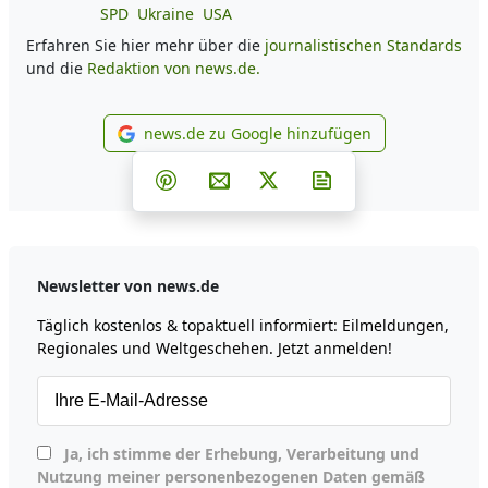
SPD
Ukraine
USA
Erfahren Sie hier mehr über die
journalistischen Standards
und die
Redaktion von news.de.
news.de zu Google hinzufügen
news.de zu Google hinzufüg
Teilen auf Facebook
Teilen auf Whatsapp
Teilen auf Telegram
Teilen auf Pinterest
Per E-Mail teilen
Post auf X
Newsletter abonni
Newsletter von news.de
Täglich kostenlos & topaktuell informiert: Eilmeldungen,
Regionales und Weltgeschehen. Jetzt anmelden!
Ja, ich stimme der Erhebung, Verarbeitung und
Nutzung meiner personenbezogenen Daten gemäß