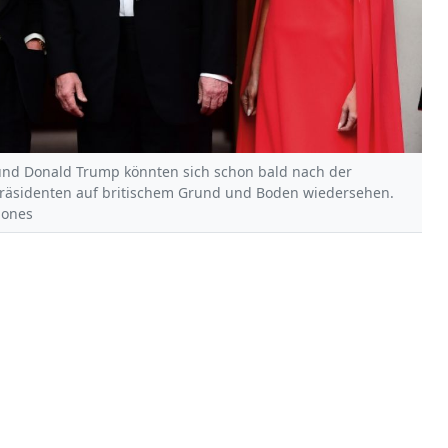
. und Donald Trump könnten sich schon bald nach der
äsidenten auf britischem Grund und Boden wiedersehen.
 Jones