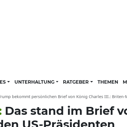
LES
UNTERHALTUNG
RATGEBER
THEMEN
M
ump bekommt persönlichen Brief von König Charles III.: Briten-Monarch lä
:
Das stand im Brief 
n den US-Präsidenten