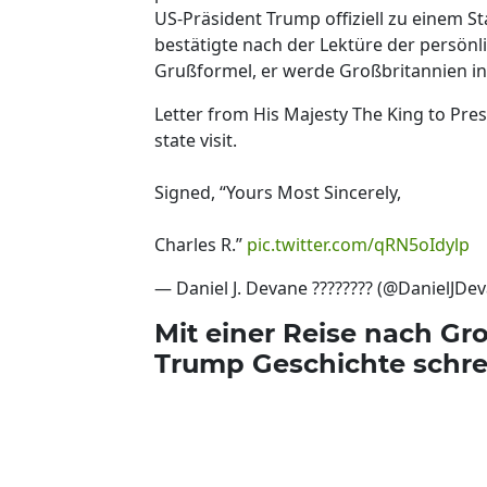
US-Präsident Trump offiziell zu einem 
bestätigte nach der Lektüre der persönl
Grußformel, er werde Großbritannien i
Letter from His Majesty The King to Pr
state visit.
Signed, “Yours Most Sincerely,
Charles R.”
pic.twitter.com/qRN5oIdylp
— Daniel J. Devane ???????? (@DanielJDe
Mit einer Reise nach G
Trump Geschichte schr