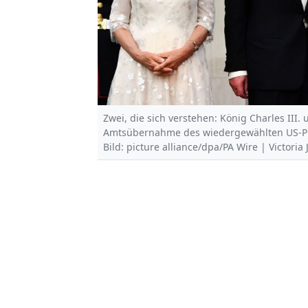
Zwei, die sich verstehen: König Charles III
Amtsübernahme des wiedergewählten US-Pr
Bild: picture alliance/dpa/PA Wire | Victoria