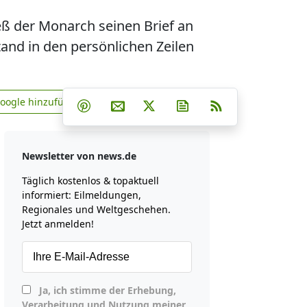
ieß der Monarch seinen Brief an
nd in den persönlichen Zeilen
Teilen auf Facebook
Teilen auf Whatsapp
Teilen auf Telegram
Google hinzufügen
Teilen auf Pinterest
Per E-Mail teilen
Post auf X
Newsletter abonniere
RSS
news.de zu Google hinzufügen
Newsletter von news.de
Täglich kostenlos & topaktuell
informiert: Eilmeldungen,
Regionales und Weltgeschehen.
Jetzt anmelden!
Ja, ich stimme der Erhebung,
Verarbeitung und Nutzung meiner