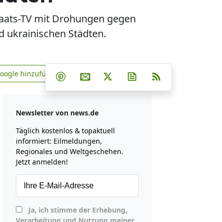
taats-TV mit Drohungen gegen
 ukrainischen Städten.
Teilen auf Facebook
Teilen auf Whatsapp
Teilen auf Telegram
Google hinzufügen
Teilen auf Pinterest
Per E-Mail teilen
Post auf X
Newsletter abonniere
RSS
news.de zu Google hinzufügen
Newsletter von news.de
Täglich kostenlos & topaktuell
informiert: Eilmeldungen,
Regionales und Weltgeschehen.
Jetzt anmelden!
Ja, ich stimme der Erhebung,
Verarbeitung und Nutzung meiner