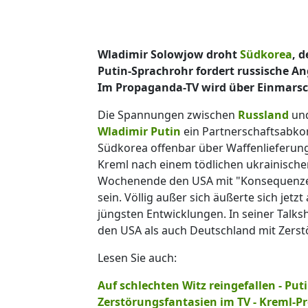
Wladimir Solowjow droht
Südkorea
, 
Putin-Sprachrohr fordert russische Ang
Im Propaganda-TV wird über Einmarsc
Die Spannungen zwischen
Russland
und
Wladimir Putin
ein Partnerschaftsabko
Südkorea offenbar über Waffenlieferun
Kreml nach einem tödlichen ukrainischen
Wochenende den USA mit "Konsequenzen"
sein. Völlig außer sich äußerte sich jet
jüngsten Entwicklungen. In seiner Talk
den USA als auch Deutschland mit Zerst
Lesen Sie auch:
Auf schlechten Witz reingefallen - Put
Zerstörungsfantasien im TV - Kreml-P