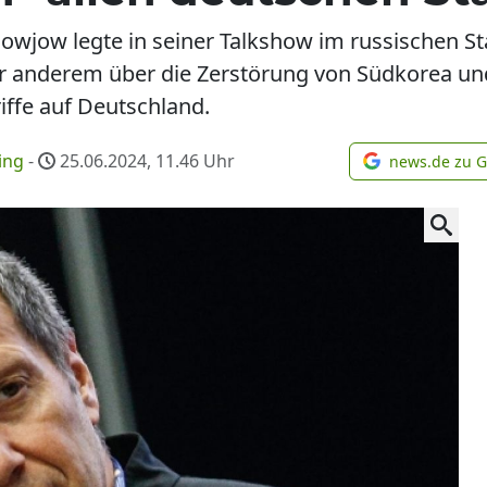
owjow legte in seiner Talkshow im russischen S
r anderem über die Zerstörung von Südkorea und
iffe auf Deutschland.
ing
-
25.06.2024, 11.46
Uhr
news.de zu 