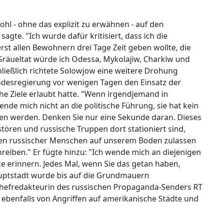
hl - ohne das explizit zu erwähnen - auf den
sagte. "Ich wurde dafür kritisiert, dass ich die
rst allen Bewohnern drei Tage Zeit geben wollte, die
 Gräueltat würde ich Odessa, Mykolajiw, Charkiw und
hließlich richtete Solowjow eine weitere Drohung
desregierung vor wenigen Tagen den Einsatz der
he Ziele erlaubt hatte. "Wenn irgendjemand in
nde mich nicht an die politische Führung, sie hat kein
ieren werden. Denken Sie nur eine Sekunde daran. Dieses
stören und russische Truppen dort stationiert sind,
ten russischer Menschen auf unserem Boden zulassen
reiben." Er fügte hinzu: "Ich wende mich an diejenigen
te erinnern. Jedes Mal, wenn Sie das getan haben,
Hauptstadt wurde bis auf die Grundmauern
Chefredakteurin des russischen Propaganda-Senders RT
 ebenfalls von Angriffen auf amerikanische Städte und