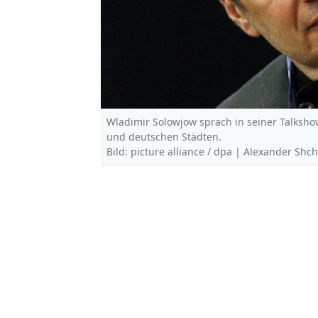
Wladimir Solowjow sprach in seiner Talksho
und deutschen Städten.
Bild: picture alliance / dpa | Alexander Shc