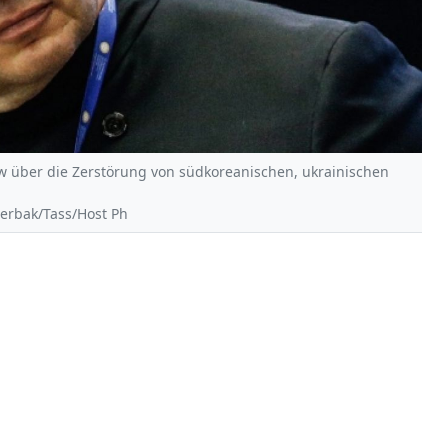
w über die Zerstörung von südkoreanischen, ukrainischen
herbak/Tass/Host Ph