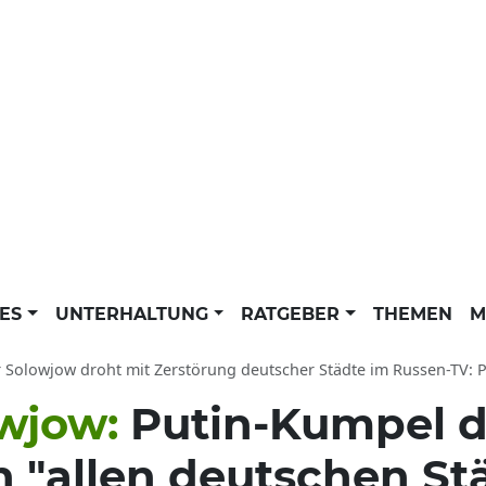
LES
UNTERHALTUNG
RATGEBER
THEMEN
M
olowjow droht mit Zerstörung deutscher Städte im Russen-TV: Putin-Sprachrohr 
owjow:
Putin-Kumpel d
n "allen deutschen St