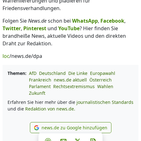
Waffenlieferungen und plädieren für
Friedensverhandlungen.
Folgen Sie
News.de
schon bei
WhatsApp
,
Facebook
,
Twitter
,
Pinterest
und
YouTube
? Hier finden Sie
brandheiße News, aktuelle Videos und den direkten
Draht zur Redaktion.
loc
/news.de/dpa
Themen:
AfD
Deutschland
Die Linke
Europawahl
Frankreich
news.de aktuell
Österreich
Parlament
Rechtsextremismus
Wahlen
Zukunft
Erfahren Sie hier mehr über die
journalistischen Standards
und die
Redaktion von news.de.
news.de zu Google hinzufügen
news.de zu Google hinzufüg
Teilen auf Facebook
Teilen auf Whatsapp
Teilen auf Telegram