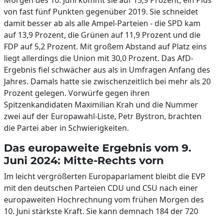
Morgen des 10. Juni kommt sie auf 15,9 Prozent, ein Plus
von fast fünf Punkten gegenüber 2019. Sie schneidet
damit besser ab als alle Ampel-Parteien - die SPD kam
auf 13,9 Prozent, die Grünen auf 11,9 Prozent und die
FDP auf 5,2 Prozent. Mit großem Abstand auf Platz eins
liegt allerdings die Union mit 30,0 Prozent. Das AfD-
Ergebnis fiel schwächer aus als in Umfragen Anfang des
Jahres. Damals hatte sie zwischenzeitlich bei mehr als 20
Prozent gelegen. Vorwürfe gegen ihren
Spitzenkandidaten Maximilian Krah und die Nummer
zwei auf der Europawahl-Liste, Petr Bystron, brachten
die Partei aber in Schwierigkeiten.
Das europaweite Ergebnis vom 9.
Juni 2024: Mitte-Rechts vorn
Im leicht vergrößerten Europaparlament bleibt die EVP
mit den deutschen Parteien CDU und CSU nach einer
europaweiten Hochrechnung vom frühen Morgen des
10. Juni stärkste Kraft. Sie kann demnach 184 der 720