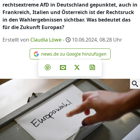
rechtsextreme AfD in Deutschland gepunktet, auch in
Frankreich, Italien und Österreich ist der Rechtsruck
in den Wahlergebnissen sichtbar. Was bedeutet das
für die Zukunft Europas?
Erstellt von
Claudia Löwe
-
10.06.2024, 08.28
Uhr
news.de zu Google hinzufügen
news.de zu Google hinzufüg
Teilen auf Facebook
Teilen auf Whatsapp
Teilen auf Telegram
Teilen auf Pinterest
Per E-Mail teilen
Post auf X
Newsletter abonni