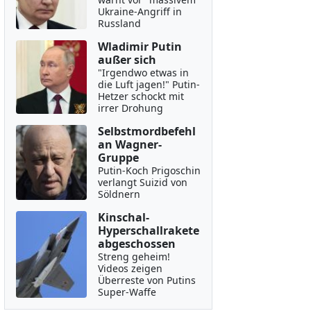
Ukraine-Angriff in
Russland
Wladimir Putin
außer sich
"Irgendwo etwas in
die Luft jagen!" Putin-
Hetzer schockt mit
irrer Drohung
Selbstmordbefehl
an Wagner-
Gruppe
Putin-Koch Prigoschin
verlangt Suizid von
Söldnern
Kinschal-
Hyperschallrakete
abgeschossen
Streng geheim!
Videos zeigen
Überreste von Putins
Super-Waffe