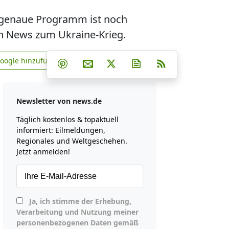
s genaue Programm ist noch
len News zum Ukraine-Krieg.
Teilen auf Facebook
Teilen auf Whatsapp
Teilen auf Telegram
Google hinzufügen
Teilen auf Pinterest
Per E-Mail teilen
Post auf X
Newsletter abonniere
RSS
news.de zu Google hinzufügen
Newsletter von news.de
Täglich kostenlos & topaktuell
informiert: Eilmeldungen,
Regionales und Weltgeschehen.
Jetzt anmelden!
Ja, ich stimme der Erhebung,
Verarbeitung und Nutzung meiner
personenbezogenen Daten gemäß