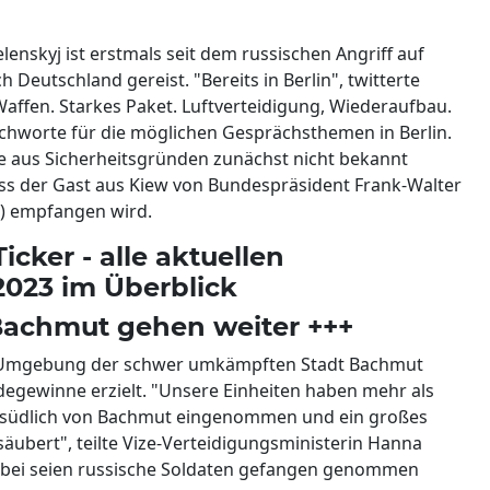
enskyj ist erstmals seit dem russischen Angriff auf
 Deutschland gereist. "Bereits in Berlin", twitterte
ffen. Starkes Paket. Luftverteidigung, Wiederaufbau.
Stichworte für die möglichen Gesprächsthemen in Berlin.
 aus Sicherheitsgründen zunächst nicht bekannt
ss der Gast aus Kiew von Bundespräsident Frank-Walter
D) empfangen wird.
cker - alle aktuellen
2023 im Überblick
 Bachmut gehen weiter +++
r Umgebung der schwer umkämpften Stadt Bachmut
degewinne erzielt. "Unsere Einheiten haben mehr als
nd südlich von Bachmut eingenommen und ein großes
äubert", teilte Vize-Verteidigungsministerin Hanna
abei seien russische Soldaten gefangen genommen