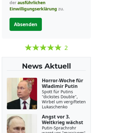
der
ausführlichen
Einwilligungserklärung
zu.
Absenden
2
News Aktuell
Horror-Woche für
Wladimir Putin
Spott für Putins
"dickstes Double",
Wirbel um vergifteten
Lukaschenko
Angst vor 3.
Weltkrieg wächst
Putin-Sprachrohr
warnt vor "massivem"