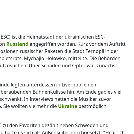
SC) ist die Heimatstadt der ukrainischen ESC-
von
Russland
angegriffen worden. Kurz vor dem Auftritt
osionen russischer Raketen die Stadt Ternopil in der
bietsrats, Mychajlo Holowko, mitteilte. Die Behörden
aufzusuchen. Über Schäden und Opfer war zunächst
inde legten unterdessen in Liverpool einen
mberaubenden Bühnenkulisse hin. Am Ende gab es viel
chwenkt. In Interviews hatten die Musiker zuvor
e. Sie wollten vielmehr die
Ukraine
bestmöglich
C zu den Favoriten gezählt neben Schweden und
d hatte es sich als Außenseiter durchgesetzt. "Heart Of