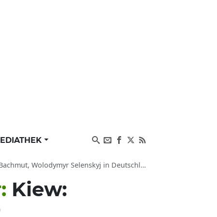
EDIATHEK
achmut, Wolodymyr Selenskyj in Deutschland
r:
Kiew:
r