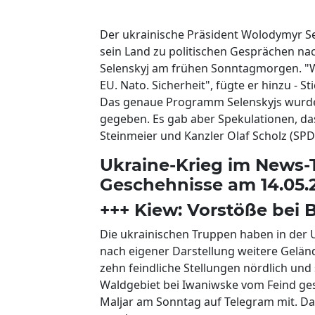
Der ukrainische Präsident Wolodymyr Sel
sein Land zu politischen Gesprächen nach
Selenskyj am frühen Sonntagmorgen. "Wa
EU. Nato. Sicherheit", fügte er hinzu - 
Das genaue Programm Selenskyjs wurde
gegeben. Es gab aber Spekulationen, da
Steinmeier und Kanzler Olaf Scholz (SP
Ukraine-Krieg im News-Ti
Geschehnisse am 14.05.
+++ Kiew: Vorstöße bei
Die ukrainischen Truppen haben in de
nach eigener Darstellung weitere Gelän
zehn feindliche Stellungen nördlich u
Waldgebiet bei Iwaniwske vom Feind ges
Maljar am Sonntag auf Telegram mit. D