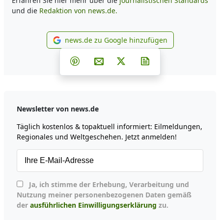
Erfahren Sie hier mehr über die
journalistischen Standards
und die
Redaktion von news.de.
news.de zu Google hinzufügen
news.de zu Google hinzufüg
Teilen auf Facebook
Teilen auf Whatsapp
Teilen auf Telegram
Teilen auf Pinterest
Per E-Mail teilen
Post auf X
Newsletter abonni
Newsletter von news.de
Täglich kostenlos & topaktuell informiert: Eilmeldungen,
Regionales und Weltgeschehen. Jetzt anmelden!
Ja, ich stimme der Erhebung, Verarbeitung und
Nutzung meiner personenbezogenen Daten gemäß
der
ausführlichen Einwilligungserklärung
zu.