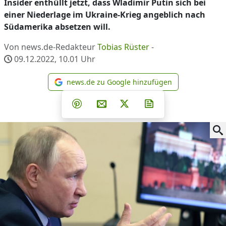
Insider enthüllt jetzt, dass Wladimir Putin sich bei
einer Niederlage im Ukraine-Krieg angeblich nach
Südamerika absetzen will.
Von news.de-Redakteur
Tobias Rüster
-
09.12.2022, 10.01
Uhr
news.de zu Google hinzufügen
news.de zu Google hinzufüg
Teilen auf Facebook
Teilen auf Whatsapp
Teilen auf Telegram
Teilen auf Pinterest
Per E-Mail teilen
Post auf X
Newsletter abonni