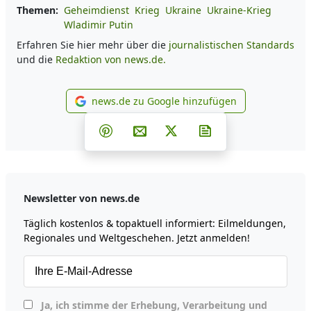
Themen:
Geheimdienst
Krieg
Ukraine
Ukraine-Krieg
Wladimir Putin
Erfahren Sie hier mehr über die
journalistischen Standards
und die
Redaktion von news.de.
news.de zu Google hinzufügen
news.de zu Google hinzufüg
Teilen auf Facebook
Teilen auf Whatsapp
Teilen auf Telegram
Teilen auf Pinterest
Per E-Mail teilen
Post auf X
Newsletter abonni
Newsletter von news.de
Täglich kostenlos & topaktuell informiert: Eilmeldungen,
Regionales und Weltgeschehen. Jetzt anmelden!
Ja, ich stimme der Erhebung, Verarbeitung und