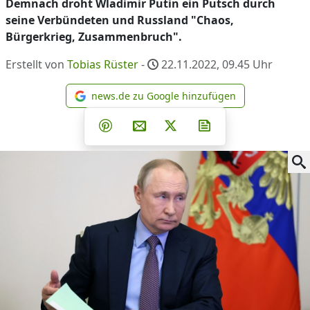
Demnach droht Wladimir Putin ein Putsch durch
seine Verbündeten und Russland "Chaos,
Bürgerkrieg, Zusammenbruch".
Erstellt von
Tobias Rüster
-
22.11.2022, 09.45
Uhr
news.de zu Google hinzufügen
news.de zu Google hinzufüg
Teilen auf Facebook
Teilen auf Whatsapp
Teilen auf Telegram
Teilen auf Pinterest
Per E-Mail teilen
Post auf X
Newsletter abonni