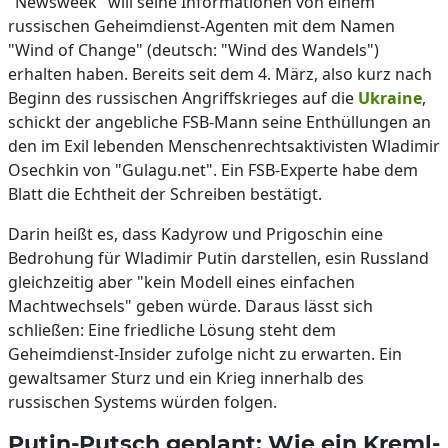
"Newsweek" will seine Informationen von einem
russischen Geheimdienst-Agenten mit dem Namen
"Wind of Change" (deutsch: "Wind des Wandels")
erhalten haben. Bereits seit dem 4. März, also kurz nach
Beginn des russischen Angriffskrieges auf die
Ukraine
,
schickt der angebliche FSB-Mann seine Enthüllungen an
den im Exil lebenden Menschenrechtsaktivisten Wladimir
Osechkin von "Gulagu.net". Ein FSB-Experte habe dem
Blatt die Echtheit der Schreiben bestätigt.
Darin heißt es, dass Kadyrow und Prigoschin eine
Bedrohung für Wladimir Putin darstellen, esin Russland
gleichzeitig aber "kein Modell eines einfachen
Machtwechsels" geben würde. Daraus lässt sich
schließen: Eine friedliche Lösung steht dem
Geheimdienst-Insider zufolge nicht zu erwarten. Ein
gewaltsamer Sturz und ein Krieg innerhalb des
russischen Systems würden folgen.
Putin-Putsch geplant: Wie ein Kreml-