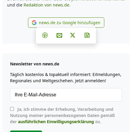
und die
Redaktion von news.de.
news.de zu Google hinzufügen
news.de zu Google hinzufüg
Teilen auf Facebook
Teilen auf Whatsapp
Teilen auf Telegram
Teilen auf Pinterest
Per E-Mail teilen
Post auf X
Newsletter abonni
Newsletter von news.de
Täglich kostenlos & topaktuell informiert: Eilmeldungen,
Regionales und Weltgeschehen. Jetzt anmelden!
Ja, ich stimme der Erhebung, Verarbeitung und
Nutzung meiner personenbezogenen Daten gemäß
der
ausführlichen Einwilligungserklärung
zu.