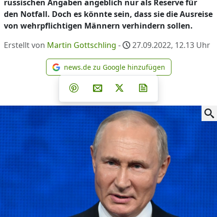
russischen Angaben angeblich nur als Reserve für
den Notfall. Doch es könnte sein, dass sie die Ausreise
von wehrpflichtigen Männern verhindern sollen.
Erstellt von
Martin Gottschling
-
27.09.2022, 12.13
Uhr
news.de zu Google hinzufügen
news.de zu Google hinzufüg
Teilen auf Facebook
Teilen auf Whatsapp
Teilen auf Telegram
Teilen auf Pinterest
Per E-Mail teilen
Post auf X
Newsletter abonni