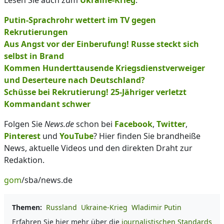
Lesen Sie auch zum
Ukraine-Krieg
:
Putin-Sprachrohr wettert im TV gegen
Rekrutierungen
Aus Angst vor der Einberufung! Russe steckt sich
selbst in Brand
Kommen Hunderttausende Kriegsdienstverweiger
und Deserteure nach Deutschland?
Schüsse bei Rekrutierung! 25-Jähriger verletzt
Kommandant schwer
Folgen Sie
News.de
schon bei
Facebook
,
Twitter
,
Pinterest
und
YouTube
? Hier finden Sie brandheiße
News, aktuelle Videos und den direkten Draht zur
Redaktion.
gom
/sba/news.de
Themen:
Russland
Ukraine-Krieg
Wladimir Putin
Erfahren Sie hier mehr über die
journalistischen Standards