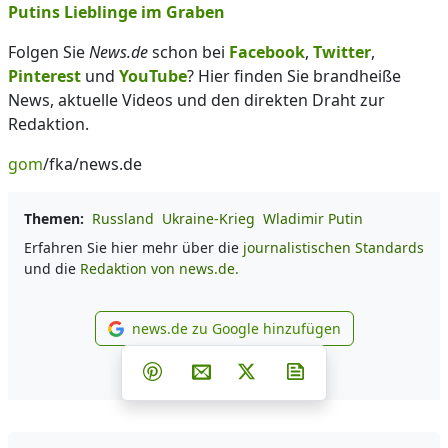
Putins Lieblinge im Graben
Folgen Sie
News.de
schon bei
Facebook
,
Twitter
,
Pinterest
und
YouTube
? Hier finden Sie brandheiße
News, aktuelle Videos und den direkten Draht zur
Redaktion.
gom
/fka/news.de
Themen:
Russland
Ukraine-Krieg
Wladimir Putin
Erfahren Sie hier mehr über die
journalistischen Standards
und die
Redaktion von news.de.
news.de zu Google hinzufügen
news.de zu Google hinzufüg
Teilen auf Facebook
Teilen auf Whatsapp
Teilen auf Telegram
Teilen auf Pinterest
Per E-Mail teilen
Post auf X
Newsletter abonni