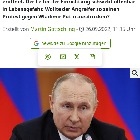
eröffnet. Der Leiter der Einrichtung schwebt offenbar
in Lebensgefahr. Wollte der Angreifer so seinen
Protest gegen Wladimir Putin ausdrücken?
Erstellt von
Martin Gottschling
-
26.09.2022, 11.15
Uhr
news.de zu Google hinzufügen
news.de zu Google hinzufüg
Teilen auf Facebook
Teilen auf Whatsapp
Teilen auf Telegram
Teilen auf Pinterest
Per E-Mail teilen
Post auf X
Newsletter abonni