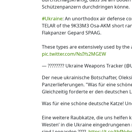
Schützenpanzern durchdringen könne.
#Ukraine
: An unorthodox air defense c
TELAR of the 9K33M3 Osa-AKM short ran
Flakpanzer Gepard SPAAG.
These types are extensively used by the 
pic.twitter.com/NsIYs2MGEW
— ???????? Ukraine Weapons Tracker 
Der neue ukrainische Botschafter, Oleksi
Panzerlieferungen. "Was für eine schön
Gleichzeitig forderte er den deutschen
Was für eine schöne deutsche Katze! Und
Eine weitere Raubkatze, die uns helfen 
Westen’ in die Ukraine eingedrungenen 
sind Leoparden ????.
https://t.co/tbfNv