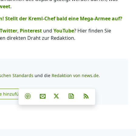
weet
.
n! Stellt der Kreml-Chef bald eine Mega-Armee auf?
Twitter
,
Pinterest
und
YouTube
? Hier finden Sie
en direkten Draht zur Redaktion.
ischen Standards
und die
Redaktion von news.de.
Teilen auf Facebook
Teilen auf Whatsapp
Teilen auf Telegram
e hinzufügen
Teilen auf Pinterest
Per E-Mail teilen
Post auf X
Newsletter abonnieren
RSS
s.de zu Google hinzufügen