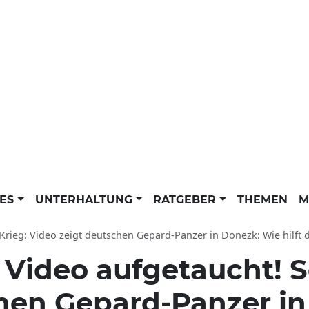
LES
UNTERHALTUNG
RATGEBER
THEMEN
M
rieg: Video zeigt deutschen Gepard-Panzer in Donezk: Wie hilft der Fla
:
Video aufgetaucht! 
hen Gepard-Panzer i