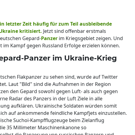
 letzter Zeit häufig für zum Teil ausbleibende
kraine kritisiert.
Jetzt sind offenbar erstmals
deutschen Gepard-
Panzer
im Kriegsgebiet zeigen. Und
mit im Kampf gegen Russland Erfolge erzielen können.
pard-Panzer im Ukraine-Krieg
tschen Flakpanzer zu sehen sind, wurde auf Twitter
et. Laut "Bild" sind die Aufnahmen in der Region
tzen den Gepard sowohl gegen Luft- als auch gegen
e Radar des Panzers in der Luft Ziele in alle
nung aufklären. Ukrainische Soldaten würden somit
ich auf ankommende feindliche Kampfjets einzustellen.
ische Suchoi-Kampfflugzeuge beim Zielanflug
die 35 Millimeter Maschinenkanone so
 selbst die Panzerung von russischen Panzern und