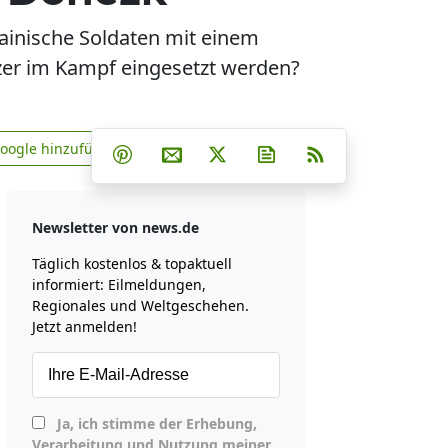
rainische Soldaten mit einem
zer im Kampf eingesetzt werden?
Teilen auf Facebook
Teilen auf Whatsapp
Teilen auf Telegram
Google hinzufügen
Teilen auf Pinterest
Per E-Mail teilen
Post auf X
Newsletter abonniere
RSS
news.de zu Google hinzufügen
Newsletter von news.de
Täglich kostenlos & topaktuell
informiert: Eilmeldungen,
Regionales und Weltgeschehen.
Jetzt anmelden!
Ja, ich stimme der Erhebung,
Verarbeitung und Nutzung meiner