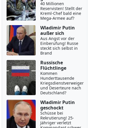
40 Millionen
Reservisten! Stellt der
Kreml-Chef bald eine
Mega-Armee auf?
Wladimir Putin
außer sich
Aus Angst vor der
Einberufung! Russe
steckt sich selbst in
Brand
Russische
Flüchtlinge
Kommen
Hunderttausende
Kriegsdienstverweiger
und Deserteure nach
Deutschland?
Wladimir Putin
geschockt
Schüsse bei
Rekrutierung! 25-
Jähriger verletzt
Kommandant schwer