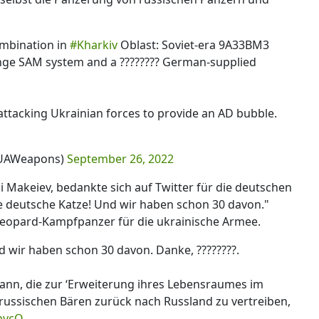
ombination in
#Kharkiv
Oblast: Soviet-era 9A33BM3
ge SAM system and a ???????? German-supplied
attacking Ukrainian forces to provide an AD bubble.
(@UAWeapons)
September 26, 2022
i Makeiev, bedankte sich auf Twitter für die deutschen
e deutsche Katze! Und wir haben schon 30 davon."
 Leopard-Kampfpanzer für die ukrainische Armee.
 wir haben schon 30 davon. Danke, ????????.
kann, die zur ‘Erweiterung ihres Lebensraumes im
russischen Bären zurück nach Russland zu vertreiben,
bpvcO