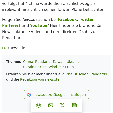
verfolgt hat." China würde die EU schlichtweg als
irrelevant hinsichtlich seiner Taiwan-Pläne betrachten.
Folgen Sie
News.de
schon bei
Facebook
,
Twitter
,
Pinterest
und
YouTube
? Hier finden Sie brandheiße
News, aktuelle Videos und den direkten Draht zur
Redaktion.
rut
/news.de
Themen:
China
Russland
Taiwan
Ukraine
Ukraine-Krieg
Wladimir Putin
Erfahren Sie hier mehr über die
journalistischen Standards
und die
Redaktion von news.de.
news.de zu Google hinzufügen
news.de zu Google hinzufüg
Teilen auf Facebook
Teilen auf Whatsapp
Teilen auf Telegram
Teilen auf Pinterest
Per E-Mail teilen
Post auf X
Newsletter abonni