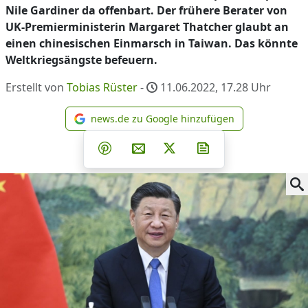
Nile Gardiner da offenbart. Der frühere Berater von
UK-Premierministerin Margaret Thatcher glaubt an
einen chinesischen Einmarsch in Taiwan. Das könnte
Weltkriegsängste befeuern.
Erstellt von
Tobias Rüster
-
11.06.2022, 17.28
Uhr
news.de zu Google hinzufügen
news.de zu Google hinzufüg
Teilen auf Facebook
Teilen auf Whatsapp
Teilen auf Telegram
Teilen auf Pinterest
Per E-Mail teilen
Post auf X
Newsletter abonni