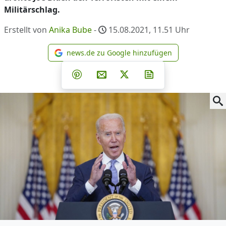
Militärschlag.
Erstellt von
Anika Bube
-
15.08.2021, 11.51
Uhr
news.de zu Google hinzufügen
news.de zu Google hinzufüg
Teilen auf Facebook
Teilen auf Whatsapp
Teilen auf Telegram
Teilen auf Pinterest
Per E-Mail teilen
Post auf X
Newsletter abonni