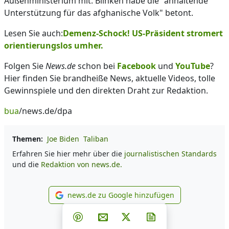
Außenministerium mit. Blinken habe die "anhaltende
Unterstützung für das afghanische Volk" betont.
Lesen Sie auch:
Demenz-Schock! US-Präsident stromert
orientierungslos umher.
Folgen Sie
News.de
schon bei
Facebook
und
YouTube
?
Hier finden Sie brandheiße News, aktuelle Videos, tolle
Gewinnspiele und den direkten Draht zur Redaktion.
bua
/news.de/dpa
Themen:
Joe Biden
Taliban
Erfahren Sie hier mehr über die
journalistischen Standards
und die
Redaktion von news.de.
news.de zu Google hinzufügen
news.de zu Google hinzufüg
Teilen auf Facebook
Teilen auf Whatsapp
Teilen auf Telegram
Teilen auf Pinterest
Per E-Mail teilen
Post auf X
Newsletter abonni