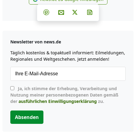
news.de zu Google hinzufüg
Teilen auf Facebook
Teilen auf Whatsapp
Teilen auf Telegram
Teilen auf Pinterest
Per E-Mail teilen
Post auf X
Newsletter abonni
Newsletter von news.de
Täglich kostenlos & topaktuell informiert: Eilmeldungen,
Regionales und Weltgeschehen. Jetzt anmelden!
Ja, ich stimme der Erhebung, Verarbeitung und
Nutzung meiner personenbezogenen Daten gemäß
der
ausführlichen Einwilligungserklärung
zu.
Absenden