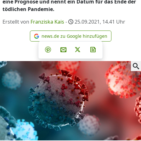
eine Prognose und nennt ein Datum für das Ende der
tödlichen Pandemie.
Erstellt von
Franziska Kais
-
25.09.2021, 14.41
Uhr
news.de zu Google hinzufügen
news.de zu Google hinzufüg
Teilen auf Facebook
Teilen auf Whatsapp
Teilen auf Telegram
Teilen auf Pinterest
Per E-Mail teilen
Post auf X
Newsletter abonni