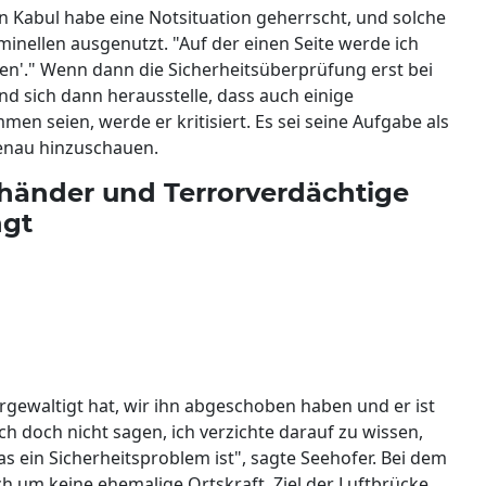
In Kabul habe eine Notsituation geherrscht, und solche
inellen ausgenutzt. "Auf der einen Seite werde ich
men'." Wenn dann die Sicherheitsüberprüfung erst bei
und sich dann herausstelle, dass auch einige
 seien, werde er kritisiert. Es sei seine Aufgabe als
enau hinzuschauen.
chänder und Terrorverdächtige
ngt
gewaltigt hat, wir ihn abgeschoben haben und er ist
ch doch nicht sagen, ich verzichte darauf zu wissen,
s ein Sicherheitsproblem ist", sagte Seehofer. Bei dem
ch um keine ehemalige Ortskraft. Ziel der Luftbrücke