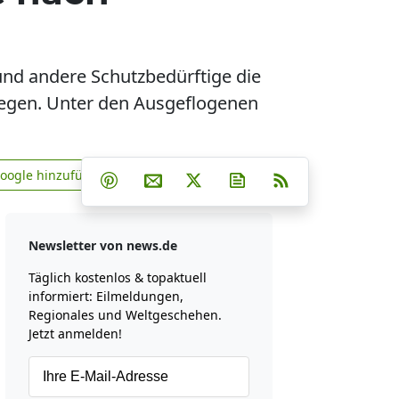
 und andere Schutzbedürftige die
legen. Unter den Ausgeflogenen
Teilen auf Facebook
Teilen auf Whatsapp
Teilen auf Telegram
Google hinzufügen
Teilen auf Pinterest
Per E-Mail teilen
Post auf X
Newsletter abonniere
RSS
news.de zu Google hinzufügen
Newsletter von news.de
Täglich kostenlos & topaktuell
informiert: Eilmeldungen,
Regionales und Weltgeschehen.
Jetzt anmelden!