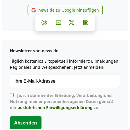
news.de zu Google hinzufügen
news.de zu Google hinzufüg
Teilen auf Facebook
Teilen auf Whatsapp
Teilen auf Telegram
Teilen auf Pinterest
Per E-Mail teilen
Post auf X
Newsletter abonni
Newsletter von news.de
Täglich kostenlos & topaktuell informiert: Eilmeldungen,
Regionales und Weltgeschehen. Jetzt anmelden!
Ja, ich stimme der Erhebung, Verarbeitung und
Nutzung meiner personenbezogenen Daten gemäß
der
ausführlichen Einwilligungserklärung
zu.
Absenden