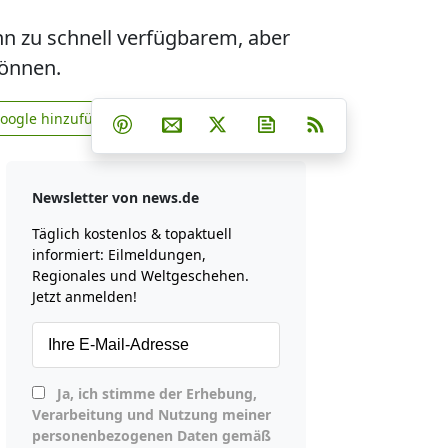
ann zu schnell verfügbarem, aber
können.
Teilen auf Facebook
Teilen auf Whatsapp
Teilen auf Telegram
Google hinzufügen
Teilen auf Pinterest
Per E-Mail teilen
Post auf X
Newsletter abonniere
RSS
news.de zu Google hinzufügen
Newsletter von news.de
Täglich kostenlos & topaktuell
informiert: Eilmeldungen,
Regionales und Weltgeschehen.
Jetzt anmelden!
Ja, ich stimme der Erhebung,
Verarbeitung und Nutzung meiner
personenbezogenen Daten gemäß