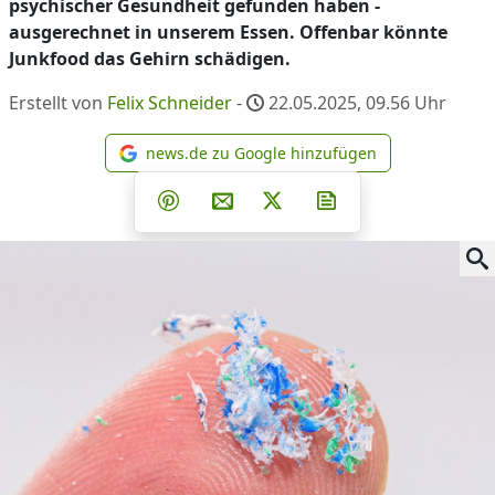
psychischer Gesundheit gefunden haben -
ausgerechnet in unserem Essen. Offenbar könnte
Junkfood das Gehirn schädigen.
Erstellt von
Felix Schneider
-
22.05.2025, 09.56
Uhr
news.de zu Google hinzufügen
news.de zu Google hinzufüg
Teilen auf Facebook
Teilen auf Whatsapp
Teilen auf Telegram
Teilen auf Pinterest
Per E-Mail teilen
Post auf X
Newsletter abonni