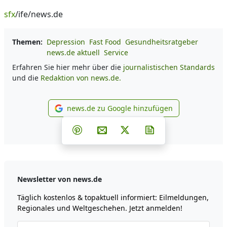
sfx
/ife/news.de
Themen:
Depression
Fast Food
Gesundheitsratgeber
news.de aktuell
Service
Erfahren Sie hier mehr über die
journalistischen Standards
und die
Redaktion von news.de.
news.de zu Google hinzufügen
news.de zu Google hinzufüg
Teilen auf Facebook
Teilen auf Whatsapp
Teilen auf Telegram
Teilen auf Pinterest
Per E-Mail teilen
Post auf X
Newsletter abonni
Newsletter von news.de
Täglich kostenlos & topaktuell informiert: Eilmeldungen,
Regionales und Weltgeschehen. Jetzt anmelden!