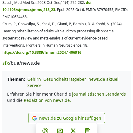
Saudi J Med Med Sci. 2023 Oct-Dec;11(4):275-282.
doi:
10.4103/sjmms.sjmms_218_23
. Epub 2023 Oct 6. PMID: 37970455; PMCID:
PMC10634468.
Crum, R., Chowsilpa, S., Kaski, D., Giunti, P., Bamiou, D. & Koohi, N. (2024).
Hearing rehabilitation of adults with auditory processing disorder: a
systematic review and meta-analysis of current evidence-based
interventions. Frontiers in Human Neuroscience, 18.
https://doi.org/10.3389/fnhum.2024.1406916
sfx
/bua/news.de
Themen:
Gehirn
Gesundheitsratgeber
news.de aktuell
Service
Erfahren Sie hier mehr über die
journalistischen Standards
und die
Redaktion von news.de.
news.de zu Google hinzufügen
news.de zu Google hinzufüg
Teilen auf Facebook
Teilen auf Whatsapp
Teilen auf Telegram
Teilen auf Pinterest
Per E-Mail teilen
Post auf X
Newsletter abonni