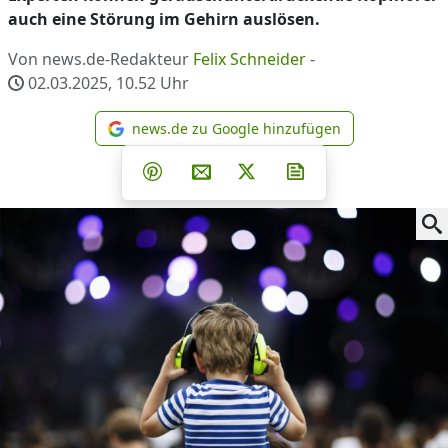
auch eine Störung im Gehirn auslösen.
Von news.de-Redakteur
Felix Schneider
-
02.03.2025, 10.52
Uhr
news.de zu Google hinzufügen
news.de zu Google hinzufüg
Teilen auf Facebook
Teilen auf Whatsapp
Teilen auf Telegram
Teilen auf Pinterest
Per E-Mail teilen
Post auf X
Newsletter abonni