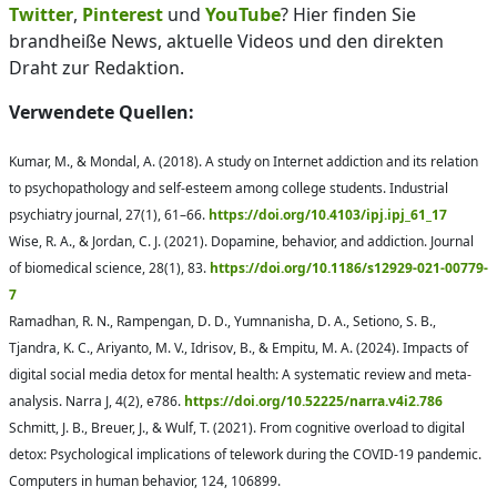
Twitter
,
Pinterest
und
YouTube
? Hier finden Sie
brandheiße News, aktuelle Videos und den direkten
Draht zur Redaktion.
Verwendete Quellen:
Kumar, M., & Mondal, A. (2018). A study on Internet addiction and its relation
to psychopathology and self-esteem among college students. Industrial
psychiatry journal, 27(1), 61–66.
https://doi.org/10.4103/ipj.ipj_61_17
Wise, R. A., & Jordan, C. J. (2021). Dopamine, behavior, and addiction. Journal
of biomedical science, 28(1), 83.
https://doi.org/10.1186/s12929-021-00779-
7
Ramadhan, R. N., Rampengan, D. D., Yumnanisha, D. A., Setiono, S. B.,
Tjandra, K. C., Ariyanto, M. V., Idrisov, B., & Empitu, M. A. (2024). Impacts of
digital social media detox for mental health: A systematic review and meta-
analysis. Narra J, 4(2), e786.
https://doi.org/10.52225/narra.v4i2.786
Schmitt, J. B., Breuer, J., & Wulf, T. (2021). From cognitive overload to digital
detox: Psychological implications of telework during the COVID-19 pandemic.
Computers in human behavior, 124, 106899.