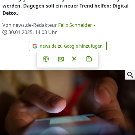
werden. Dagegen soll ein neuer Trend helfen: Digital
Detox.
Von news.de-Redakteur
Felix Schneider
-
30.01.2025, 14.03
Uhr
news.de zu Google hinzufügen
news.de zu Google hinzufüg
Teilen auf Facebook
Teilen auf Whatsapp
Teilen auf Telegram
Teilen auf Pinterest
Per E-Mail teilen
Post auf X
Newsletter abonni