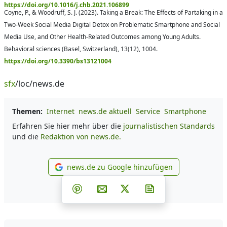
https://doi.org/10.1016/j.chb.2021.106899
Coyne, P., & Woodruff, S. J. (2023). Taking a Break: The Effects of Partaking in a
Two-Week Social Media Digital Detox on Problematic Smartphone and Social
Media Use, and Other Health-Related Outcomes among Young Adults.
Behavioral sciences (Basel, Switzerland), 13(12), 1004.
https://doi.org/10.3390/bs13121004
sfx
/loc/news.de
Themen:
Internet
news.de aktuell
Service
Smartphone
Erfahren Sie hier mehr über die
journalistischen Standards
und die
Redaktion von news.de.
news.de zu Google hinzufügen
news.de zu Google hinzufüg
Teilen auf Facebook
Teilen auf Whatsapp
Teilen auf Telegram
Teilen auf Pinterest
Per E-Mail teilen
Post auf X
Newsletter abonni