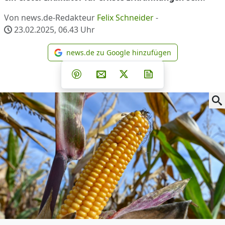
Von news.de-Redakteur
Felix Schneider
-
23.02.2025, 06.43
Uhr
news.de zu Google hinzufügen
news.de zu Google hinzufüg
Teilen auf Facebook
Teilen auf Whatsapp
Teilen auf Telegram
Teilen auf Pinterest
Per E-Mail teilen
Post auf X
Newsletter abonni