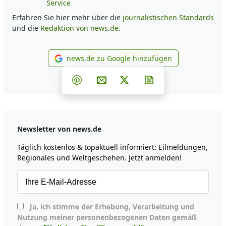
Service
Erfahren Sie hier mehr über die
journalistischen Standards
und die
Redaktion von news.de.
news.de zu Google hinzufügen
news.de zu Google hinzufüg
Teilen auf Facebook
Teilen auf Whatsapp
Teilen auf Telegram
Teilen auf Pinterest
Per E-Mail teilen
Post auf X
Newsletter abonni
Newsletter von news.de
Täglich kostenlos & topaktuell informiert: Eilmeldungen,
Regionales und Weltgeschehen. Jetzt anmelden!
Ja, ich stimme der Erhebung, Verarbeitung und
Nutzung meiner personenbezogenen Daten gemäß