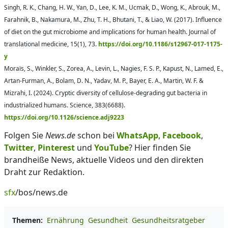
Singh, R. K., Chang, H. W., Yan, D., Lee, K. M., Ucmak, D., Wong, K., Abrouk, M.,
Farahnik, B., Nakamura, M., Zhu, T. H., Bhutani, T., & Liao, W. (2017). Influence
of diet on the gut microbiome and implications for human health. Journal of
translational medicine, 15(1), 73.
https://doi.org/10.1186/s12967-017-1175-
y
Moraïs, S., Winkler, S., Zorea, A., Levin, L., Nagies, F. S. P., Kapust, N., Lamed, E.,
Artan-Furman, A., Bolam, D. N., Yadav, M. P., Bayer, E. A., Martin, W. F. &
Mizrahi, I. (2024). Cryptic diversity of cellulose-degrading gut bacteria in
industrialized humans. Science, 383(6688).
https://doi.org/10.1126/science.adj9223
Folgen Sie
News.de
schon bei
WhatsApp
,
Facebook
,
Twitter
,
Pinterest
und
YouTube
? Hier finden Sie
brandheiße News, aktuelle Videos und den direkten
Draht zur Redaktion.
sfx
/bos/news.de
Themen:
Ernährung
Gesundheit
Gesundheitsratgeber