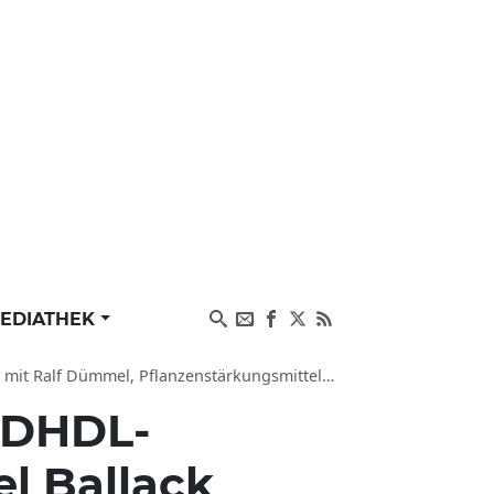
EDIATHEK
Dümmel, Pflanzenstärkungsmittel im Praxis-Test
s DHDL-
l Ballack