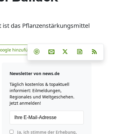
t ist das Pflanzenstärkungsmittel
Teilen auf Facebook
Teilen auf Whatsapp
Teilen auf Telegram
Google hinzufügen
Teilen auf Pinterest
Per E-Mail teilen
Post auf X
Newsletter abonniere
RSS
news.de zu Google hinzufügen
Newsletter von news.de
Täglich kostenlos & topaktuell
informiert: Eilmeldungen,
Regionales und Weltgeschehen.
Jetzt anmelden!
Ja, ich stimme der Erhebung,