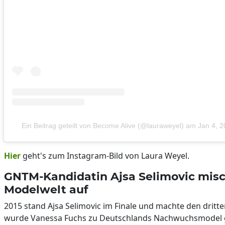
Ein Beitrag geteilt von Become Alive (@lauraweyel)
am
Jan 4, 
Hier
geht's zum Instagram-Bild von Laura Weyel.
GNTM-Kandidatin Ajsa Selimovic misc
Modelwelt auf
2015 stand Ajsa Selimovic im Finale und machte den dritte
wurde Vanessa Fuchs zu Deutschlands Nachwuchsmodel g