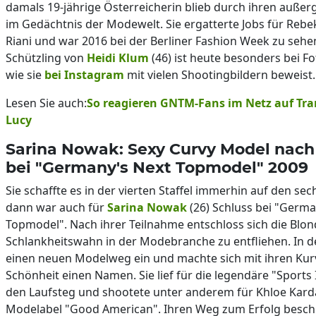
damals 19-jährige Österreicherin blieb durch ihren auße
im Gedächtnis der Modewelt. Sie ergatterte Jobs für Reb
Riani und war 2016 bei der Berliner Fashion Week zu sehe
Schützling von
Heidi Klum
(46) ist heute besonders bei F
wie sie
bei Instagram
mit vielen Shootingbildern beweist.
Lesen Sie auch:
So reagieren GNTM-Fans im Netz auf Tr
Lucy
Sarina Nowak: Sexy Curvy Model nac
bei "Germany's Next Topmodel" 2009
Sie schaffte es in der vierten Staffel immerhin auf den sec
dann war auch für
Sarina Nowak
(26) Schluss bei "Germa
Topmodel". Nach ihrer Teilnahme entschloss sich die Blo
Schlankheitswahn in der Modebranche zu entfliehen. In 
einen neuen Modelweg ein und machte sich mit ihren Kurv
Schönheit einen Namen. Sie lief für die legendäre "Sports 
den Laufsteg und shootete unter anderem für Khloe Karda
Modelabel "Good American". Ihren Weg zum Erfolg beschre