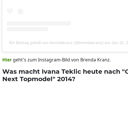
Ein Beitrag geteilt von brendakranz (@brendakranz)
am
Jan 15, 
Hier
geht's zum Instagram-Bild von Brenda Kranz.
Was macht Ivana Teklic heute nach "
Next Topmodel" 2014?