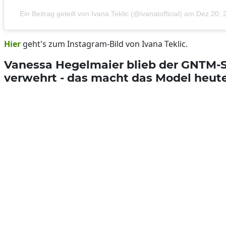
Ein Beitrag geteilt von Ivana Teklic (@ivanatofficial)
am
Dez 20, 
Hier
geht's zum Instagram-Bild von Ivana Teklic.
Vanessa Hegelmaier blieb der GNTM-
verwehrt - das macht das Model heut