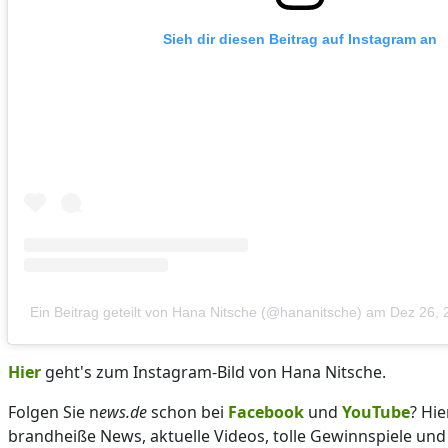
Sieh dir diesen Beitrag auf Instagram an
Ein Beitrag geteilt von Hana Nitsche (@hananitsche)
am
Dez 26, 
Hier
geht's zum Instagram-Bild von Hana Nitsche.
Folgen Sie n
ews.de
schon bei
Facebook
und
YouTube
? Hie
brandheiße News, aktuelle Videos, tolle Gewinnspiele und