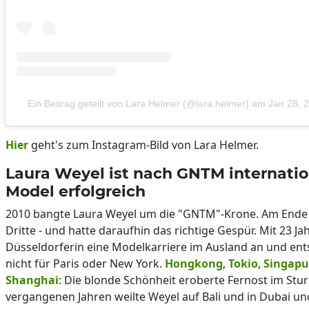
Ein Beitrag geteilt von Lara Helmer (@lara.helmer)
am
Jan 28, 
Hier
geht's zum Instagram-Bild von Lara Helmer.
Laura Weyel ist nach GNTM internatio
Model erfolgreich
2010 bangte Laura Weyel um die "GNTM"-Krone. Am Ende 
Dritte - und hatte daraufhin das richtige Gespür. Mit 23 Ja
Düsseldorferin eine Modelkarriere im Ausland an und ent
nicht für Paris oder New York.
Hongkong
,
Tokio
,
Singapu
Shanghai
: Die blonde Schönheit eroberte Fernost im Stu
vergangenen Jahren weilte Weyel auf Bali und in Dubai un