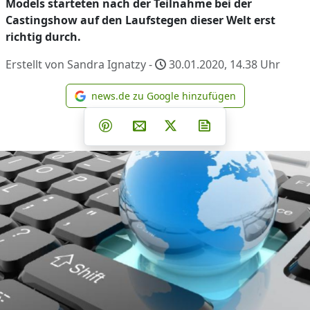
Models starteten nach der Teilnahme bei der
Castingshow auf den Laufstegen dieser Welt erst
richtig durch.
Erstellt von Sandra Ignatzy -
30.01.2020, 14.38
Uhr
news.de zu Google hinzufügen
news.de zu Google hinzufüg
Teilen auf Facebook
Teilen auf Whatsapp
Teilen auf Telegram
Teilen auf Pinterest
Per E-Mail teilen
Post auf X
Newsletter abonni