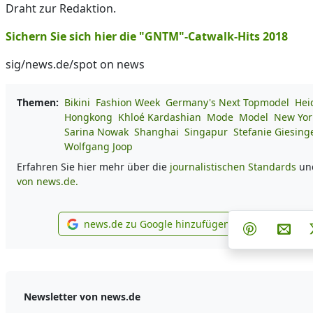
Draht zur Redaktion.
Sichern Sie sich hier die "GNTM"-Catwalk-Hits 2018
sig/news.de/spot on news
Themen:
Bikini
Fashion Week
Germany's Next Topmodel
Hei
Hongkong
Khloé Kardashian
Mode
Model
New Yor
Sarina Nowak
Shanghai
Singapur
Stefanie Giesing
Wolfgang Joop
Erfahren Sie hier mehr über die
journalistischen Standards
un
von news.de.
Teilen au
Tei
news.de zu Google hinzufügen
Teilen auf 
Per 
news.de zu Google hinzufügen
Newsletter von news.de