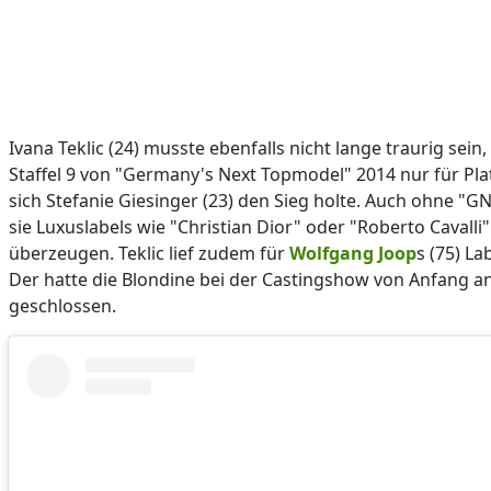
Ivana Teklic (24) musste ebenfalls nicht lange traurig sein, 
Staffel 9 von "Germany's Next Topmodel" 2014 nur für Plat
sich Stefanie Giesinger (23) den Sieg holte. Auch ohne "G
sie Luxuslabels wie "Christian Dior" oder "Roberto Cavalli"
überzeugen. Teklic lief zudem für
Wolfgang Joop
s (75) L
Der hatte die Blondine bei der Castingshow von Anfang an
geschlossen.