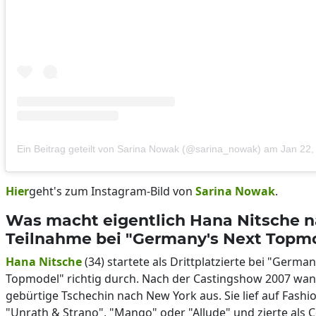
Ein Beitrag geteilt von Sarina Nowak (@sarina_nowak)
am
Jan 22,
Hier
geht's zum Instagram-Bild von
Sarina Nowak
.
Was macht eigentlich Hana Nitsche n
Teilnahme bei "Germany's Next Topm
Hana Nitsche
(34) startete als Drittplatzierte bei "Germa
Topmodel" richtig durch. Nach der Castingshow 2007 wan
gebürtige Tschechin nach New York aus. Sie lief auf Fash
"Unrath & Strano", "Mango" oder "Allude" und zierte als 