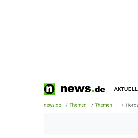
AKTUEL
news.de
Themen
Themen H
Horo