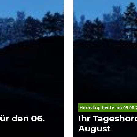
Horoskop
 heute am 05.08.
ür den 06.
Ihr Tageshor
August