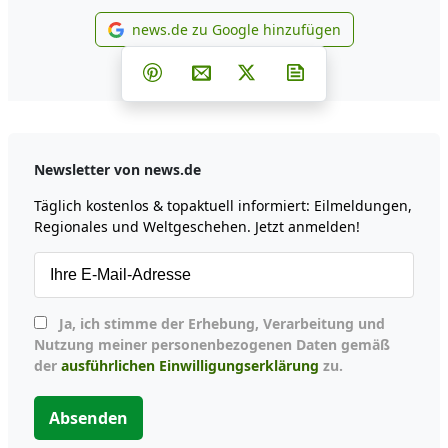
news.de zu Google hinzufügen
news.de zu Google hinzufüg
Teilen auf Facebook
Teilen auf Whatsapp
Teilen auf Telegram
Teilen auf Pinterest
Per E-Mail teilen
Post auf X
Newsletter abonni
Newsletter von news.de
Täglich kostenlos & topaktuell informiert: Eilmeldungen,
Regionales und Weltgeschehen. Jetzt anmelden!
Ja, ich stimme der Erhebung, Verarbeitung und
Nutzung meiner personenbezogenen Daten gemäß
der
ausführlichen Einwilligungserklärung
zu.
Absenden