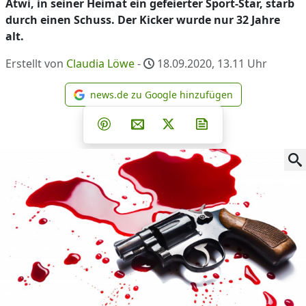
Atwi, in seiner Heimat ein gefeierter Sport-Star, starb
durch einen Schuss. Der Kicker wurde nur 32 Jahre
alt.
Erstellt von
Claudia Löwe
-
18.09.2020, 13.11
Uhr
news.de zu Google hinzufügen
news.de zu Google hinzufüg
Teilen auf Facebook
Teilen auf Whatsapp
Teilen auf Telegram
Teilen auf Pinterest
Per E-Mail teilen
Post auf X
Newsletter abonni