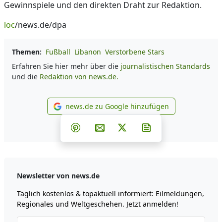
Gewinnspiele und den direkten Draht zur Redaktion.
loc
/news.de/dpa
Themen:
Fußball
Libanon
Verstorbene Stars
Erfahren Sie hier mehr über die
journalistischen Standards
und die
Redaktion von news.de.
news.de zu Google hinzufügen
news.de zu Google hinzufüg
Teilen auf Facebook
Teilen auf Whatsapp
Teilen auf Telegram
Teilen auf Pinterest
Per E-Mail teilen
Post auf X
Newsletter abonni
Newsletter von news.de
Täglich kostenlos & topaktuell informiert: Eilmeldungen,
Regionales und Weltgeschehen. Jetzt anmelden!