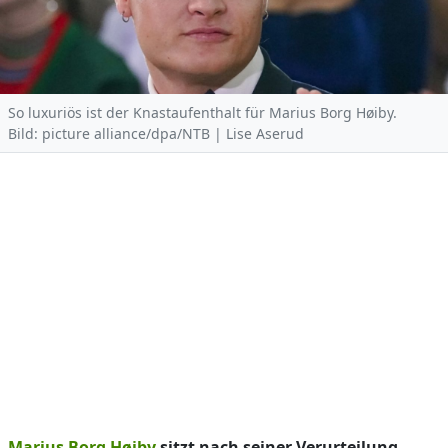
So luxuriös ist der Knastaufenthalt für Marius Borg Høiby.
Bild: picture alliance/dpa/NTB | Lise Aserud
Marius Borg Høiby
sitzt nach seiner Verurteilung