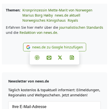
Themen:
Kronprinzessin Mette-Marit von Norwegen
Marius Borg Høiby
news.de aktuell
Norwegisches Königshaus
Royals
Erfahren Sie hier mehr über die
journalistischen Standards
und die
Redaktion von news.de.
news.de zu Google hinzufügen
news.de zu Google hinzufüg
Teilen auf Facebook
Teilen auf Whatsapp
Teilen auf Telegram
Teilen auf Pinterest
Per E-Mail teilen
Post auf X
Newsletter abonni
Newsletter von news.de
Täglich kostenlos & topaktuell informiert: Eilmeldungen,
Regionales und Weltgeschehen. Jetzt anmelden!