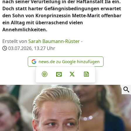
nach seiner Verurteilung in der Haftanstalt Ila ein.
Doch statt harter Gefängnisbedingungen erwartet
den Sohn von Kronprinzessin Mette-Marit offenbar
ein Alltag mit überraschend vielen
Annehmlichkeiten.
Erstellt von
Sarah Baumann-Rüster
-
03.07.2026, 13.27
Uhr
news.de zu Google hinzufügen
news.de zu Google hinzufüg
Teilen auf Facebook
Teilen auf Whatsapp
Teilen auf Telegram
Teilen auf Pinterest
Per E-Mail teilen
Post auf X
Newsletter abonni